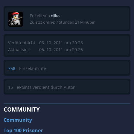
Erstellt von
nilius
Zuletzt online: 7 Stunden 21 Minuten
Veröffentlicht
06. 10. 2011 um 20:26
Aktualisiert
06. 10. 2011 um 20:26
758
Einzelaufrufe
15
ePoints verdient durch Autor
COMMUNITY
Community
Top 100 Prisoner