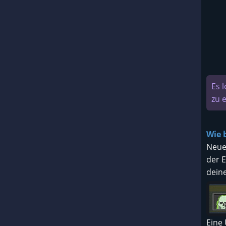
Es 
zu 
Wie 
Neue 
der E
deine
Eine 