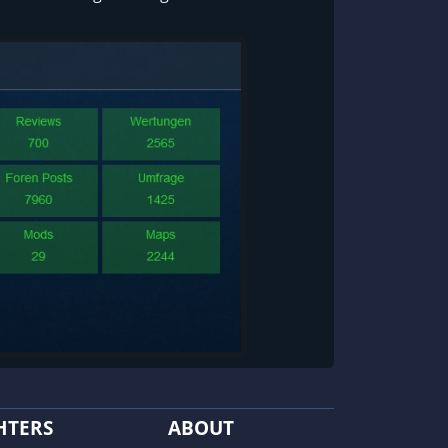
HTERS
ABOUT