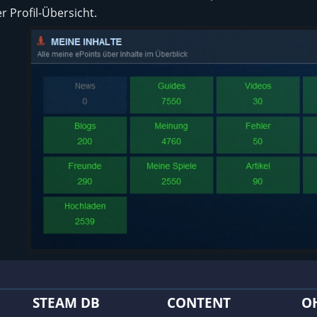
r Profil-Übersicht.
STEAM DB
CONTENT
O