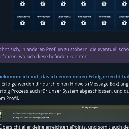
lohnt sich, in anderen Profilen zu stöbern, die eventuell sc
erfahren, wo sich diese befinden könnten.
bekomme ich mit, das ich einen neuen Erfolg erreicht ha
Erfolge werden dir durch einen Hinweis (Message Box) angez
rfolg Prozess auch für unser System abgeschlossen, und du
m Profil.
Übersicht aller deine erreichten ePoints, und somit auch de