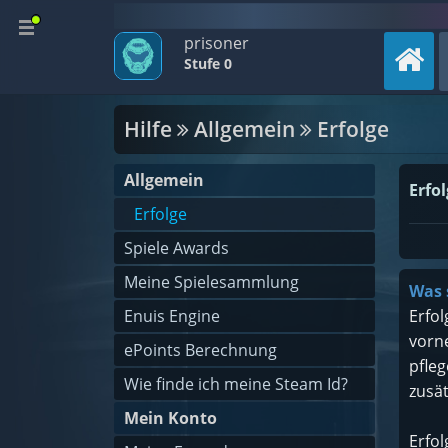
prisoner
Stufe 0
Hilfe
Allgemein
Erfolge
Allgemein
Erfo
Erfolge
Spiele Awards
Meine Spielesammlung
Was 
Enuis Engine
Erfol
vorn
ePoints Berechnung
pfle
Wie finde ich meine Steam Id?
zusät
Mein Konto
Erfol