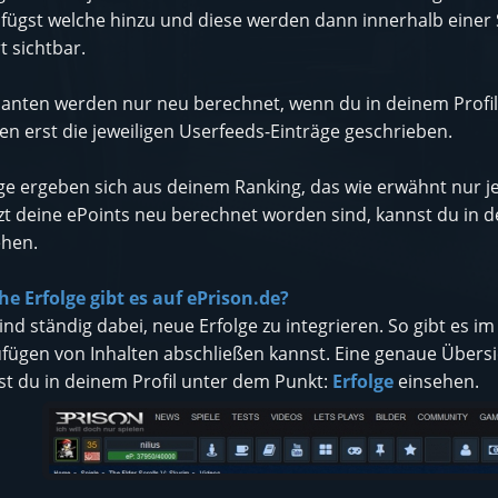
fügst welche hinzu und diese werden dann innerhalb einer 
t sichtbar.
anten werden nur neu berechnet, wenn du in deinem Profil
n erst die jeweiligen Userfeeds-Einträge geschrieben.
lge ergeben sich aus deinem Ranking, das wie erwähnt nur 
zt deine ePoints neu berechnet worden sind, kannst du in 
ehen.
he Erfolge gibt es auf ePrison.de?
ind ständig dabei, neue Erfolge zu integrieren. So gibt es 
fügen von Inhalten abschließen kannst. Eine genaue Übersi
st du in deinem Profil unter dem Punkt:
Erfolge
einsehen.