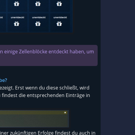
hon einige Zellenblöcke entdeckt haben, um
be?
eigt. Erst wenn du diese schließt, wird
 findest die entsprechenden Einträge in
iner zukünftigen Erfolge findest du auch in