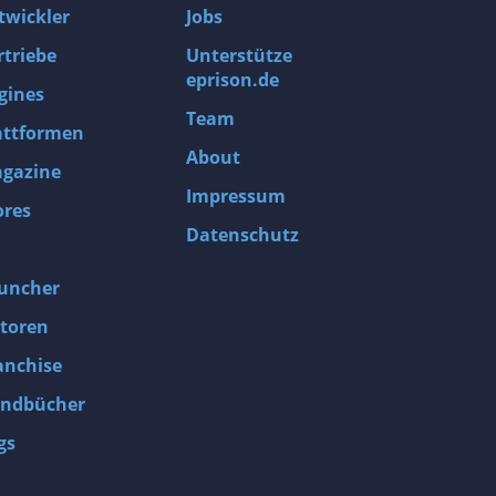
twickler
Jobs
rtriebe
Unterstütze
eprison.de
gines
Team
attformen
About
gazine
Impressum
ores
Datenschutz
uncher
toren
anchise
ndbücher
gs