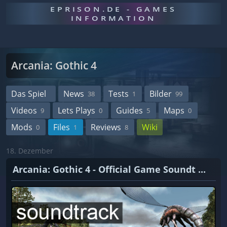
EPRISON.DE - GAMES
INFORMATION
Arcania: Gothic 4
Das Spiel
News
Tests
Bilder
38
1
99
Videos
Lets Plays
Guides
Maps
9
0
5
0
Mods
Files
Reviews
Wiki
0
1
8
18. Dezember
Arcania: Gothic 4 - Official Game Soundt ...