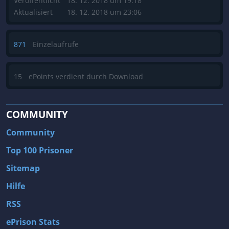
Veröffentlicht
18. 12. 2018 um 19:18
Aktualisiert
18. 12. 2018 um 23:06
871
Einzelaufrufe
15
ePoints verdient durch Download
COMMUNITY
Community
Top 100 Prisoner
Sitemap
Hilfe
RSS
ePrison Stats