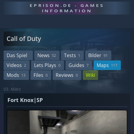
EPRISON.DE - GAMES
INFORMATION
Call of Duty
Das Spiel
News
Tests
Bilder
52
1
91
Videos
Lets Plays
Guides
Maps
2
0
7
117
Mods
Files
Reviews
Wiki
13
0
0
03. März
Fort Knox|SP