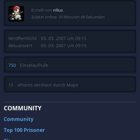
Erstellt von
nilius
Zuletzt online: 35 Minuten 48 Sekunden
Veröffentlicht
03. 03. 2007 um 09:15
Aktualisiert
03. 03. 2007 um 09:15
750
Einzelaufrufe
15
ePoints verdient durch Maps
COMMUNITY
Community
Top 100 Prisoner