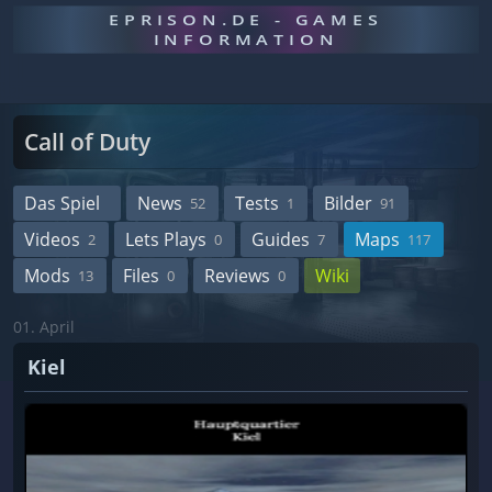
EPRISON.DE - GAMES
INFORMATION
Call of Duty
Das Spiel
News
Tests
Bilder
52
1
91
Videos
Lets Plays
Guides
Maps
2
0
7
117
Mods
Files
Reviews
Wiki
13
0
0
01. April
Kiel