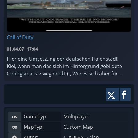
Call of Duty
01.04.07
17:04
Hier eine Umsetzung der deutschen Hafenstadt
Kiel, wenn man das sich im Hintergrund gebildete
Gebirgsmassiv weg denkt ( ; Wie es sich aber für
eine Hafenstadt gehört gibt es einen Hafen mit
anliege ...
GameTyp:
Multiplayer
MapTyp:
Custom Map
Autor:
{--ADIGA--} clan