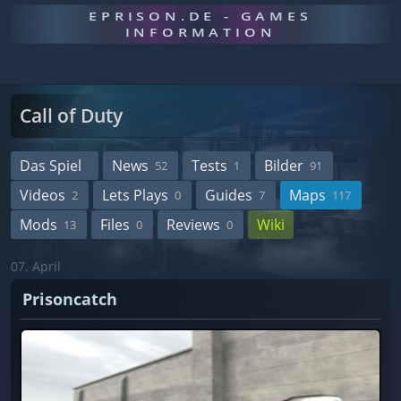
EPRISON.DE - GAMES
INFORMATION
Call of Duty
Das Spiel
News
Tests
Bilder
52
1
91
Videos
Lets Plays
Guides
Maps
2
0
7
117
Mods
Files
Reviews
Wiki
13
0
0
07. April
Prisoncatch