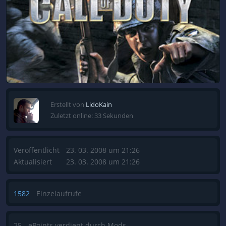
Erstellt von
LidoKain
Zuletzt online: 33 Sekunden
Veröffentlicht
23. 03. 2008 um 21:26
Aktualisiert
23. 03. 2008 um 21:26
1582
Einzelaufrufe
25
ePoints verdient durch Mods