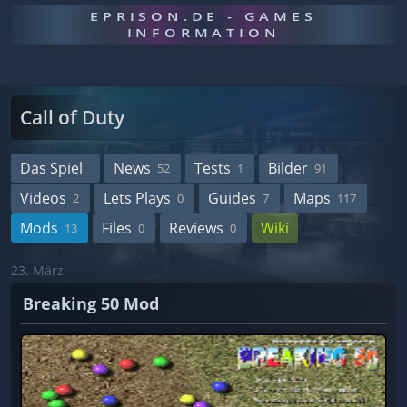
EPRISON.DE - GAMES
INFORMATION
Call of Duty
Das Spiel
News
Tests
Bilder
52
1
91
Videos
Lets Plays
Guides
Maps
2
0
7
117
Mods
Files
Reviews
Wiki
13
0
0
23. März
Breaking 50 Mod