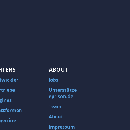
HTERS
ABOUT
twickler
Jobs
rtriebe
Unterstütze
eprison.de
gines
Team
attformen
About
gazine
Impressum