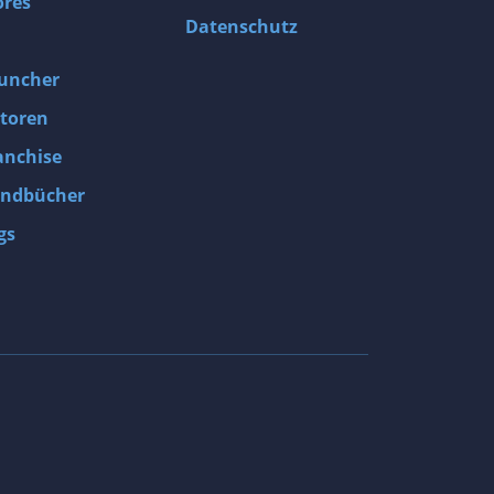
ores
Datenschutz
uncher
toren
anchise
ndbücher
gs