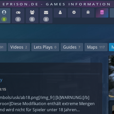
EPRISON.DE - GAMES INFORMATION
0
0
0
0
Videos
Lets Plays
Guides
Maps
91
2
0
7
117
ty
:15
ls/usk/ab18.png[/img_fr] [b]WARNUNG:[/b]
roon]Diese Modifikation enthält extreme Mengen
nd wird nicht für Spieler unter 18 Jahren