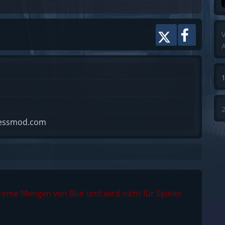
empfohlen. [/color] Zuletzt ve ...
V
A
lessmod.com
treme Mengen von Blut und wird nicht für Spieler