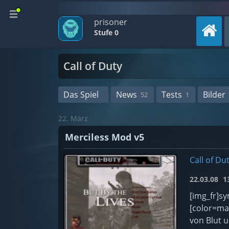
prisoner
Stufe 0
Call of Duty
Das Spiel
News
Tests
Bilder
52
1
22. März
Merciless Mod v5
Call of Du
22.03.08
13
[img_fr]symbo
[color=ma
von Blut u