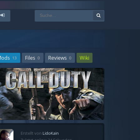
Mods
Files
Reviews
Wiki
13
0
0
Erstellt von
LidoKain
Zuletzt online: 24 Sekunden