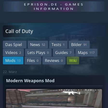
EPRISON.DE - GAMES
INFORMATION
Call of Duty
Das Spiel
News
Tests
Bilder
52
1
91
Videos
Lets Plays
Guides
Maps
2
0
7
117
Mods
Files
Reviews
Wiki
13
0
0
22. März
Modern Weapons Mod