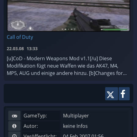
Call of Duty
22.03.08
13:33
[u]CoD - Modern Weapons Mod v1.1[/u] Diese
Modifikation fügt neue Waffen wie das AK47, M4,
MP5, AUG und einige andere hinzu. [b]Changes for
v1.1:[/b] - AWE 2.12 ist für mehr Optionen hinzug ...
GameTyp:
Multiplayer
Autor:
keine Infos
Veröffentlicht:
04 Feb 2007 01:56