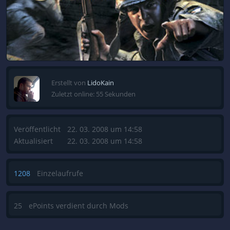
Erstellt von
LidoKain
Zuletzt online: 55 Sekunden
Veröffentlicht
22. 03. 2008 um 14:58
Aktualisiert
22. 03. 2008 um 14:58
1208
Einzelaufrufe
25
ePoints verdient durch Mods