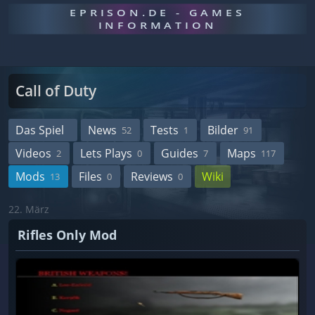
EPRISON.DE - GAMES
INFORMATION
Call of Duty
Das Spiel
News
Tests
Bilder
52
1
91
Videos
Lets Plays
Guides
Maps
2
0
7
117
Mods
Files
Reviews
Wiki
13
0
0
22. März
Rifles Only Mod