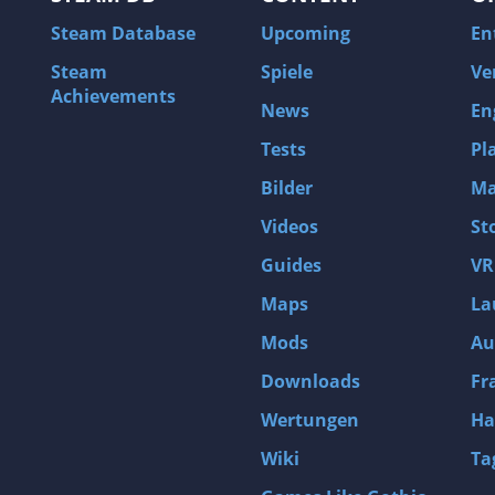
Steam Database
Upcoming
En
Steam
Spiele
Ve
Achievements
News
En
Tests
Pl
Bilder
Ma
Videos
St
Guides
VR
Maps
La
Mods
Au
Downloads
Fr
Wertungen
Ha
Wiki
Ta