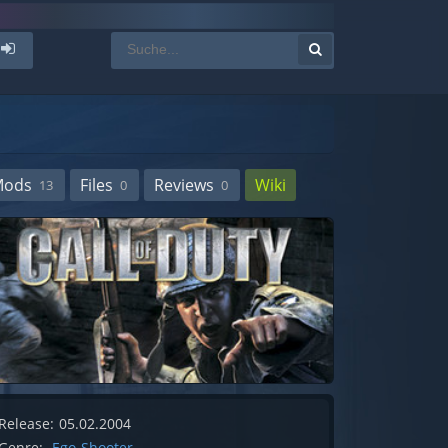
Mods
Files
Reviews
Wiki
13
0
0
Release:
05.02.2004
Genre:
Ego-Shooter