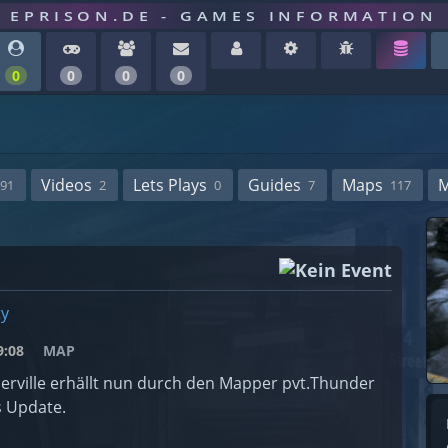
EPRISON.DE - GAMES INFORMATION
0
0
0
0
Videos
Lets Plays
Guides
Maps
91
2
0
7
117
ty
:08
MAP
erville erhällt nun durch den Mapper pvt.Thunder
s Update.