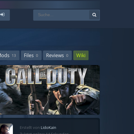
Mods
Files
Reviews
Wiki
13
0
0
Erstellt von
LidoKain
Zuletzt online: 14 Sekunden