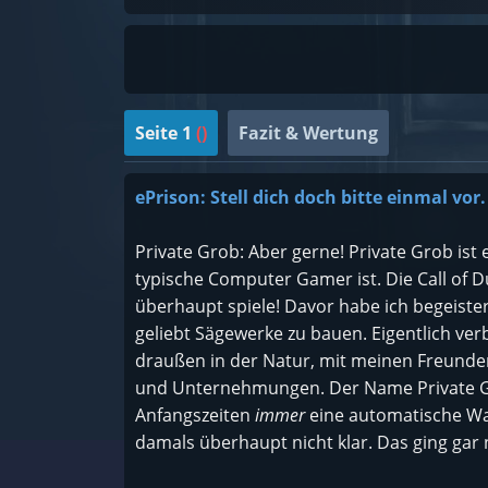
Lidokain g
Seite 1
()
Fazit & Wertung
ePrison: Stell dich doch bitte einmal vor
Private Grob: Aber gerne! Private Grob ist e
typische Computer Gamer ist. Die Call of D
überhaupt spiele! Davor habe ich begeistert 
geliebt Sägewerke zu bauen. Eigentlich verb
draußen in der Natur, mit meinen Freunde
und Unternehmungen. Der Name Private Gr
Anfangszeiten
immer
eine automatische Wa
damals überhaupt nicht klar. Das ging gar 