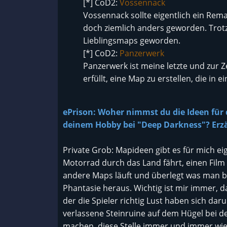
[*] CoD2:
Vossennack
Vossennack sollte eigentlich ein Rema
doch ziemlich anders geworden. Trot
Lieblingsmaps geworden.
[*] CoD2:
Panzerwerk
Panzerwerk ist meine letzte und zur Z
erfüllt, eine Map zu erstellen, die in 
ePrison: Woher nimmst du die Ideen für
deinem Hobby bei "Deep Darkness"? Erzä
Private Grob: Mapideen gibt es für mich ei
Motorrad durch das Land fährt, einen Film
andere Maps läuft und überlegt was man b
Phantasie heraus. Wichtig ist mir immer, da
der die Spieler richtig Lust haben sich daru
verlassene Steinruine auf dem Hügel bei d
machen, diese Stelle immer und immer wie