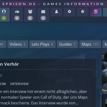
EPRISON.DE - GAMES INFORMATION
0
0
0
0
Videos
Lets Plays
Guides
Maps
91
2
0
7
117
on Verhör
ty
:30
INTERVIEW
n ein Interview mit einem nicht alltäglichen, aber
 normalen Spieler von Call of Duty, der uns Maps
nnack bescherte. Das Interview wurde von