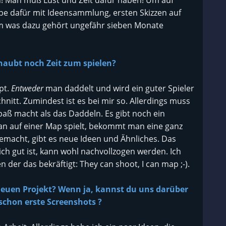
h! Man muß Lust und Zeit dafür haben! Um auf
e dafür mit Ideensammlung, ersten Skizzen auf
em was dazu gehört ungefähr sieben Monate
aubt noch Zeit zum spielen?
pt.
Entweder
man daddelt und wird ein guter Spieler
tt. Zumindest ist es bei mir so. Allerdings muss
aß macht als das Daddeln. Es gibt noch ein
n auf einer Map spielt, bekommt man eine ganz
gemacht, gibt es neue Ideen und Ähnliches. Das
lich gut ist, kann wohl nachvollzogen werden. Ich
der das bekräftigt: They can shoot, I can map ;-).
 neuen Projekt? Wenn ja, kannst du uns darüber
schon erste Screenshots ?