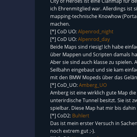
City of Heroes ist eine Clanmap für 
ich Ehrenmitglied war. Allerdings ist 
mapping-technische Knowhow (Portale)
machen.
[*] CoD UO:
Alpenrod_night
[*] CoD UO:
Alpenrod_day
Beide Maps sind riesig! Ich habe einf
über Mappen und Scripten damals hatt
Aber sie sind auch klasse zu spielen.
Seilbahn eingebaut und sie kam einfac
mit den BMW Mopeds über das Gelände
[*] CoD_UO:
Amberg_UO
Amberg ist eine wirklich gute Map di
unterirdische Tunnel besitzt. Sie ist 
spielbar. Diese Map hat mir bis dahi
[*] CoD2:
Buhlert
Das ist mein erster Versuch in Sachen
noch extrem gut ;-).