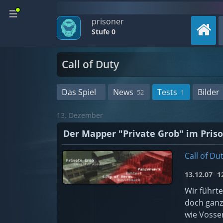
prisoner
Stufe 0
Call of Duty
Das Spiel
News
Tests
Bilder
52
1
13. Dezember
Der Mapper "Private Grob" im Pris
Call of Du
13.12.07
12
Wir führte
doch ganz
wie Vosse