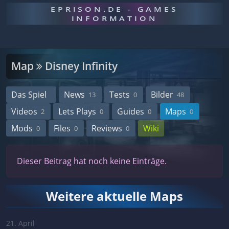
EPRISON.DE - GAMES
INFORMATION
Map
Disney Infinity
Das Spiel
News
Tests
Bilder
13
0
48
Videos
Lets Plays
Guides
Maps
2
0
0
0
Mods
Files
Reviews
Wiki
0
0
0
Dieser Beitrag hat noch keine Einträge.
Weitere aktuelle Maps
21. April