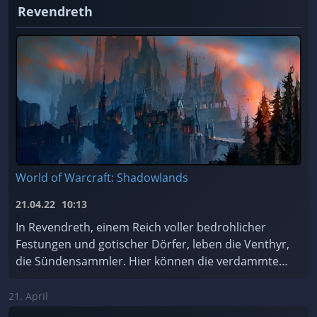
Revendreth
World of Warcraft: Shadowlands
21.04.22
10:13
In Revendreth, einem Reich voller bedrohlicher
Festungen und gotischer Dörfer, leben die Venthyr,
die Sündensammler. Hier können die verdammten
Seelen für ihre Sünden Buße tun... oder einfach de
...
21. April