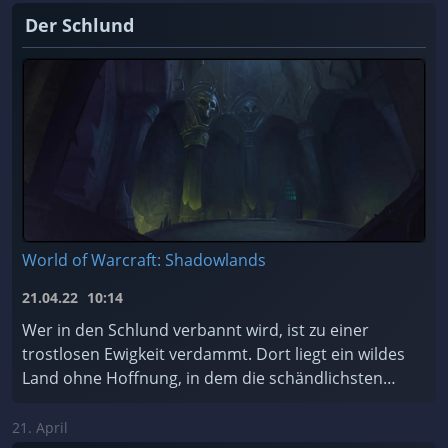
Der Schlund
World of Warcraft: Shadowlands
21.04.22
10:14
Wer in den Schlund verbannt wird, ist zu einer
trostlosen Ewigkeit verdammt. Dort liegt ein wildes
Land ohne Hoffnung, in dem die schändlichsten
Seelen des Kosmos für alle Zeiten gefangen sind.
Soll ...
21. April