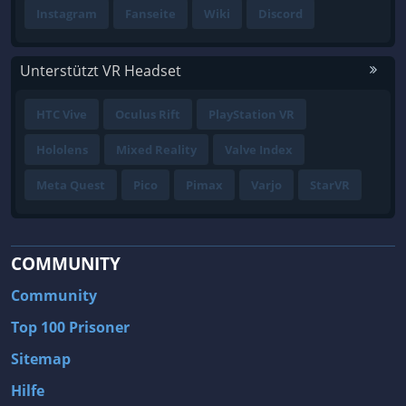
Instagram
Fanseite
Wiki
Discord
Unterstützt VR Headset
HTC Vive
Oculus Rift
PlayStation VR
Hololens
Mixed Reality
Valve Index
Meta Quest
Pico
Pimax
Varjo
StarVR
COMMUNITY
Community
Top 100 Prisoner
Sitemap
Hilfe