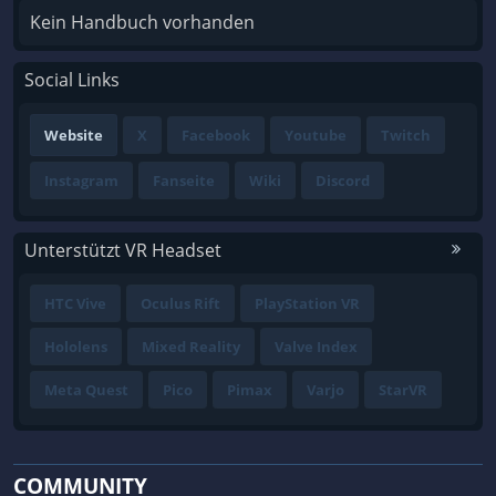
Kein Handbuch vorhanden
Social Links
Website
X
Facebook
Youtube
Twitch
Instagram
Fanseite
Wiki
Discord
Unterstützt VR Headset
HTC Vive
Oculus Rift
PlayStation VR
Hololens
Mixed Reality
Valve Index
Meta Quest
Pico
Pimax
Varjo
StarVR
COMMUNITY