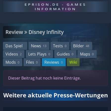
EPRISON.DE - GAMES
INFORMATION
Review
Disney Infinity
Das Spiel
News
Tests
Bilder
13
0
48
Videos
Lets Plays
Guides
Maps
2
0
0
0
Mods
Files
Reviews
Wiki
0
0
0
Dieser Beitrag hat noch keine Einträge.
Weitere aktuelle Presse-Wertungen