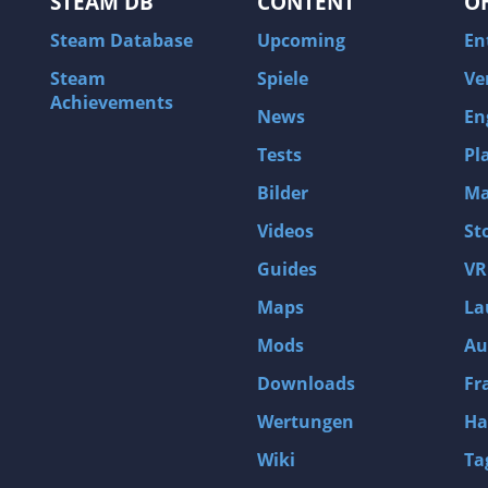
STEAM DB
CONTENT
O
Steam Database
Upcoming
En
Steam
Spiele
Ve
Achievements
News
En
Tests
Pl
Bilder
Ma
Videos
St
Guides
VR
Maps
La
Mods
Au
Downloads
Fr
Wertungen
Ha
Wiki
Ta