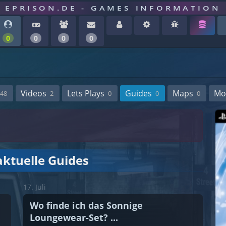
EPRISON.DE - GAMES INFORMATION
0
0
0
0
Videos
Lets Plays
Guides
Maps
Mo
48
2
0
0
0
aktuelle Guides
17. Juli
Wo finde ich das Sonnige
Loungewear-Set? ...