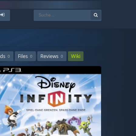
ds
Files
Reviews
Wiki
0
0
0