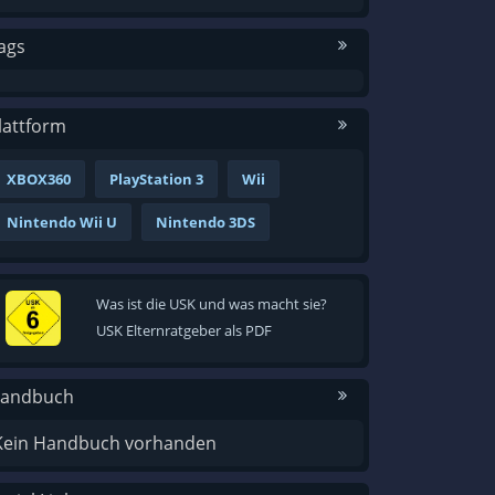
ags
lattform
XBOX360
PlayStation 3
Wii
Nintendo Wii U
Nintendo 3DS
Was ist die USK und was macht sie?
USK Elternratgeber als PDF
andbuch
Kein Handbuch vorhanden