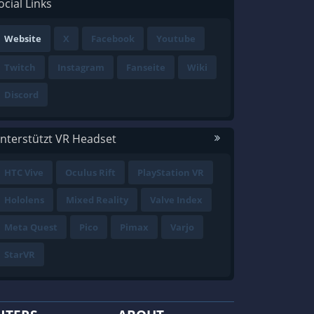
ocial Links
Website
X
Facebook
Youtube
Twitch
Instagram
Fanseite
Wiki
Discord
nterstützt VR Headset
HTC Vive
Oculus Rift
PlayStation VR
Hololens
Mixed Reality
Valve Index
Meta Quest
Pico
Pimax
Varjo
StarVR