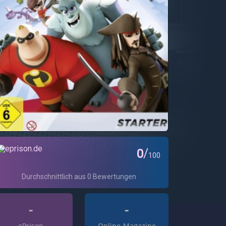
-
-
ePrison
Online-Magazine