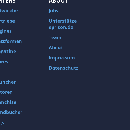
HTERS
ABOUT
twickler
Jobs
rtriebe
Unterstütze
eprison.de
gines
Team
attformen
About
gazine
Impressum
ores
Datenschutz
uncher
toren
anchise
ndbücher
gs