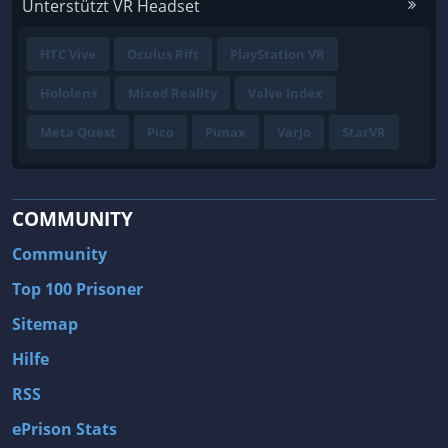
Unterstützt VR Headset
HTC Vive
Oculus Rift
PlayStation VR
Hololens
Mixed Reality
Valve Index
Meta Quest
Pico
Pimax
Varjo
StarVR
COMMUNITY
Community
Top 100 Prisoner
Sitemap
Hilfe
RSS
ePrison Stats