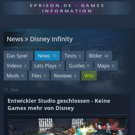
EPRISON.DE - GAMES
INFORMATION
News
Disney Infinity
Das Spiel
News
Tests
Bilder
13
0
48
Videos
Lets Plays
Guides
Maps
2
0
0
0
Mods
Files
Reviews
Wiki
0
0
0
11. Mai
Entwickler Studio geschlossen - Keine
Games mehr von Disney