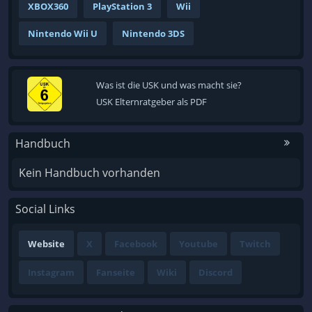
XBOX360
PlayStation 3
Wii
Nintendo Wii U
Nintendo 3DS
Was ist die USK und was macht sie?
USK Elternratgeber als PDF
Handbuch
Kein Handbuch vorhanden
Social Links
Website
X
Facebook
Youtube
Twitch
Instagram
Fanseite
Wiki
Discord