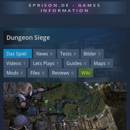
EPRISON.DE - GAMES
INFORMATION
Dungeon Siege
Das Spiel
News
Tests
Bilder
0
0
5
Videos
Lets Plays
Guides
Maps
1
1
0
0
Mods
Files
Reviews
Wiki
0
0
0