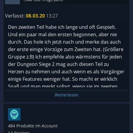
???? Wartet auf einen Sale
[ ] Heranwachsende
☑️ Ja
[ ] Erwachsene
Verfasst:
08.03.20
13:27
[x] Jeder
Den zweiten Teil habe ich lange und oft Gespielt.
Und ein paar mal den ersten begonnen, aber nie
---[Systemvoraussetzungen]---
durch. Das hole ich jetzt nach und merke das auch
[ ] DoS Niveau
der erste einige Vorzüge zum Zweiten hat. (Größere
[x] Schrottkiste
Gruppe z.B) Ich empfehle also wärmstens für jeden
[ ] Standard
der Dungeon Siege 2 mag auch diesen Teil zu
[ ] Leistungsstark
Herzen zu nehmen und auch wenn es als Vorgänger
[ ] Extrem Leistungsstark
einige Features weniger hat. So macht er wirklich
Spaß und man merkt sofort, wieso sie im zweiten
---[Schwierigkeitsgrad]---
Teil Dinge anpassten.
Weiterlesen
[ ] Walking simulator
[ ] Einfach
[x] Normal
[ ] Schwer
[ ] Sehr Schwer
484 Produkte im Account
14 Reviews