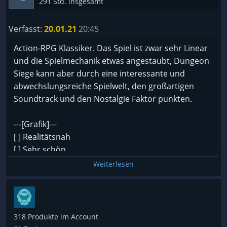
291 Std. insgesamt
???? Normal
???? High end
Verfasst:
20.01.21
20:45
???? NASA PC
Action-RPG Klassiker. Das Spiel ist zwar sehr Linear
und die Spielmechanik etwas angestaubt, Dungeon
~ Länge ~
Siege kann aber durch eine interessante und
abwechslungsreiche Spielwelt, den großartigen
???? Sehr kurz (0-5 Stunden)
Soundtrack und den Nostalgie Faktor punkten.
???? Kurz (5-10 Stunden)
???? Unterdurchschnittlich (10-15 Stunden)
---[Grafik]---
☑️ Durchschnittlich (15-50 Stunden)
[ ] Realitätsnah
???? Lang (50-90 Stunden)
[ ] Sehr schön
???? Sehr lang (90-110 Stunden)
[ ] Gut
???? Endlos
Weiterlesen
[x] In Ordnung
[ ] Schlecht
~ Spaßfaktor~
[ ] Sehr schlecht
[ ] 5 Jähriger mit Kreide an Hauswand
???? Farbe beim Trocknen zusehen ist lustiger
318 Produkte im Account
???? Schwer zu mögen