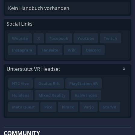
Kein Handbuch vorhanden
Social Links
Website
X
Facebook
Youtube
Twitch
Instagram
Fanseite
Wiki
Discord
Unterstützt VR Headset
HTC Vive
Oculus Rift
PlayStation VR
Hololens
Mixed Reality
Valve Index
Meta Quest
Pico
Pimax
Varjo
StarVR
COMMUNITY