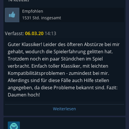
[ ] Extrem
Empfohlen
---[Story]---
1531 Std. insgesamt
[ ] Nicht vorhanden
[ ] Uninteressant oder schlecht
Verfasst:
06.03.20
14:13
[x] Durchschnitt
[ ] Gut
Guter Klassiker! Leider des öfteren Abstürze bei mir
[ ] Sehr Gut
gehabt, wodurch die Spielerfahrung gelitten hat.
[ ] Literatur Nobelpreis
Trotzdem noch ein paar Stündchen im Spiel
verbracht. Einfach toller Klassiker, mit leichten
---[Spieldauer]---
Kompatibilitätsproblemen - zumindest bei mir.
[ ] Frühstückspause
Allerdings sind für diese Fälle auch Hilfe stellen
[ ] Kurz (5>)
angegeben, da diese Probleme bekannt sind. Fazit:
[x] Durchschnitt (15>)
Daumen hoch!
[ ] Lang (30<)
[ ] Lebenslänglich (100<)
Weiterlesen
---[Preis/Leistung]---