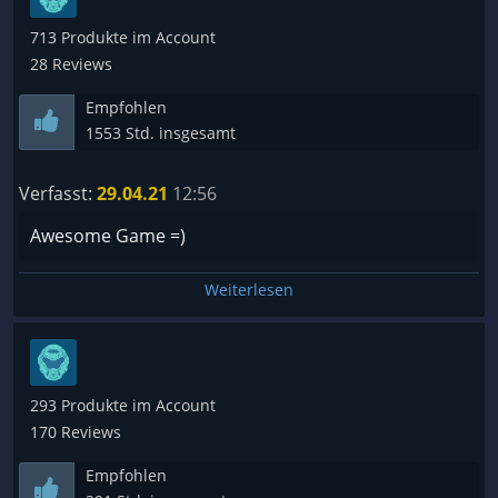
???? Als würde man Angry Birds für die Story spielen
713 Produkte im Account
???? Vorhanden, wenn man sich interessiert
28 Reviews
☑️ Ganz okay, nichts besonderes
???? Gut geschrieben
Empfohlen
???? Unglaubliche Geschichte
1553 Std. insgesamt
~ Preis ~
Verfasst:
29.04.21
12:56
Awesome Game =)
???? Gratis
???? Zu günstig
Weiterlesen
☑️ Perfekter Preis
???? Könnte etwas günstiger sein
???? Zu teuer
???? Geldverschwendung
293 Produkte im Account
170 Reviews
~ Anforderungen ~
Empfohlen
☑️ Dein Kühlschrank kann es spielen