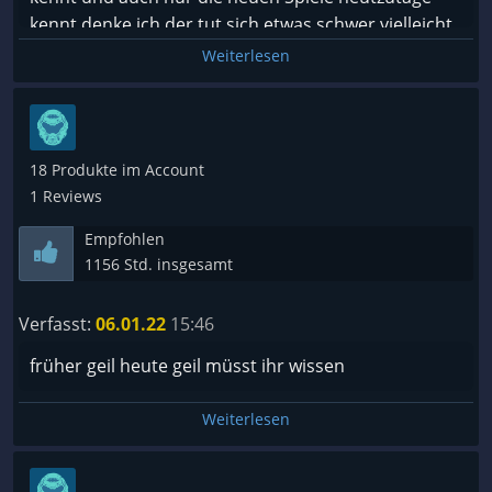
kennt denke ich der tut sich etwas schwer vielleicht,
kann ich schlecht sagen. Zwar wie viele hier auch
Weiterlesen
geschrieben haben ist das Spiel von der Technik
und Grafik etwas veraltet aber es ist 100% Ein
Klassiker der auch heutzutage immer noch mega
viel Spaß macht! Und zudem ganz ehrlich für den
18 Produkte im Account
Preis ist es sowieso kein Beinbruch
1 Reviews
Empfohlen
1156 Std. insgesamt
Verfasst:
06.01.22
15:46
früher geil heute geil müsst ihr wissen
Weiterlesen