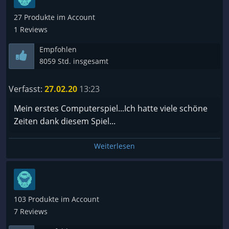
[ ] Gratis
[x] Den Preis mehr als wert
27 Produkte im Account
[ ] Normales Verhältnis zur Leistung
1 Reviews
[ ] Überteuert
Empfohlen
[ ] Absolut nicht wert
8059 Std. insgesamt
---[Bugs etc.]---
Verfasst:
27.02.20
13:23
[ ] Praktisch nicht vorhanden
[x] Kleinigkeiten
Mein erstes Computerspiel...Ich hatte viele schöne
[ ] Kann das Spielgefühl stören
Zeiten dank diesem Spiel...
[ ] Wie ein Ameisenhaufen
Weiterlesen
103 Produkte im Account
7 Reviews