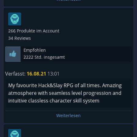
???? Schlecht
☑️ Meh
???? Grafik spielt hier keine Rolle
???? Okay
266 Produkte im Account
???? Gut
34 Reviews
???? Sehr schön
Empfohlen
???? Zauberhaft
2222 Std. insgesamt
~ Musik ~
Verfasst:
16.08.21
13:01
???? Schlecht
My favourite Hack&Slay RPG of all times. Amazing
???? Normal
atmosphere with seamless level progression and
☑️ Gut
intuitive classless character skill system
???? Zauberhaft
Weiterlesen
~ Story ~
???? Es gibt keine Geschichte