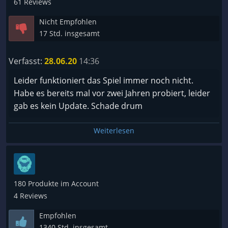
61 Reviews
---[Gameplay]---
???? Wiederholt sich oft
Nicht Empfohlen
[ ] Sehr gut
???? Ganz okay
17 Std. insgesamt
[ ] Gut
☑️ Amüsant
[x] Genre Standard
???? Sehr gut
Verfasst:
28.06.20
14:36
[ ] Nicht so gut
???? Eines der besten Spiele überhaupt
[ ] Langweilig
Leider funktioniert das Spiel immer noch nicht.
[ ] Nasse Farbe an der Wand beim trocknen
~ Wiederspielbarkeit ~
Habe es bereits mal vor zwei Jahren probiert, leider
gab es kein Update. Schade drum
---[Audio/Musik]---
☑️ Einmal und nie wieder
[ ] Wunderbar
???? Nur für Errungenschaften
Weiterlesen
[x] Sehr gut
???? Wenn man eine Zeit lang wartet (Monate/Jahre)
[ ] Gut
???? Definitv
[ ] Ganz ok
???? Endlos spielbar
[ ] Schlecht
180 Produkte im Account
[ ] Kratzen an der Tafel
~ Lohnt sich der Kauf? ~
4 Reviews
---[Zielgruppe]---
???? Nein
Empfohlen
[ ] Kinder
1340 Std. insgesamt