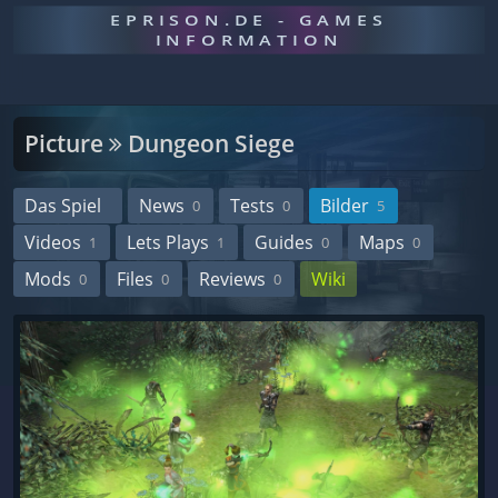
EPRISON.DE - GAMES
INFORMATION
Picture
Dungeon Siege
Das Spiel
News
Tests
Bilder
0
0
5
Videos
Lets Plays
Guides
Maps
1
1
0
0
Mods
Files
Reviews
Wiki
0
0
0