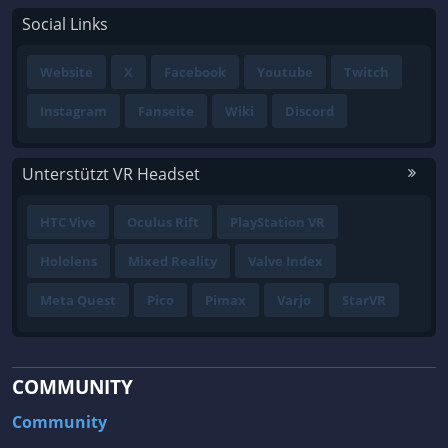
Social Links
Website
X
Facebook
Youtube
Twitch
Instagram
Fanseite
Wiki
Discord
Unterstützt VR Headset
HTC Vive
Oculus Rift
PlayStation VR
Hololens
Mixed Reality
Valve Index
Meta Quest
Pico
Pimax
Varjo
StarVR
COMMUNITY
Community