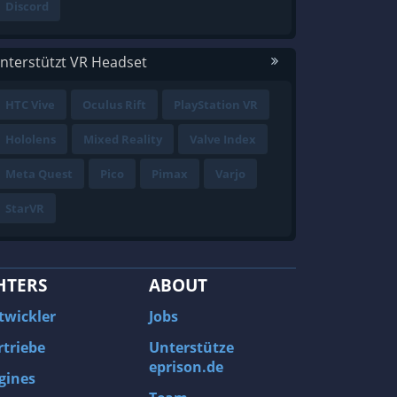
Discord
nterstützt VR Headset
HTC Vive
Oculus Rift
PlayStation VR
Hololens
Mixed Reality
Valve Index
Meta Quest
Pico
Pimax
Varjo
StarVR
HTERS
ABOUT
twickler
Jobs
rtriebe
Unterstütze
eprison.de
gines