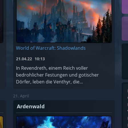
World of Warcraft: Shadowlands
21.04.22
10:13
In Revendreth, einem Reich voller
bedrohlicher Festungen und gotischer
Dörfer, leben die Venthyr, die
Sündensammler. Hier können die
verdammten Seelen für ihre Sünden Buße
21. April
tun... oder einfach de ...
Ardenwald