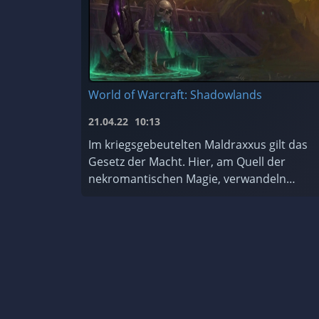
World of Warcraft: Shadowlands
21.04.22
10:13
Im kriegsgebeutelten Maldraxxus gilt das
Gesetz der Macht. Hier, am Quell der
nekromantischen Magie, verwandeln
diejenigen, die sich die Macht des Todes zu
Eigen machen, Scharen von ehrgeizigen
Seelen ...