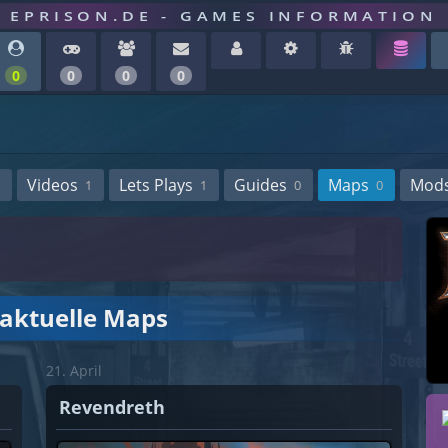
EPRISON.DE - GAMES INFORMATION
0
0
0
0
Videos
Lets Plays
Guides
Maps
Mod
1
1
0
0
 aktuelle Maps
21. April
Revendreth