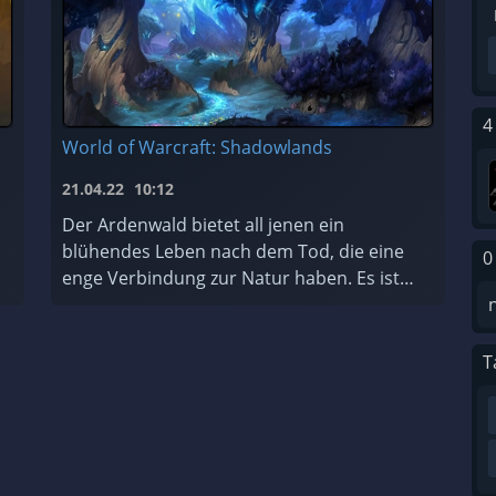
4
World of Warcraft: Shadowlands
21.04.22
10:12
Der Ardenwald bietet all jenen ein
blühendes Leben nach dem Tod, die eine
0
enge Verbindung zur Natur haben. Es ist
ein Ort der ewigen Erneuerung, der von
den mystischen Nachtfae geschützt und
gepfleg ...
T