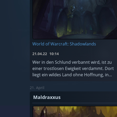
World of Warcraft: Shadowlands
21.04.22
10:14
Wer in den Schlund verbannt wird, ist zu
einer trostlosen Ewigkeit verdammt. Dort
liegt ein wildes Land ohne Hoffnung, in
dem die schändlichsten Seelen des
Kosmos für alle Zeiten gefangen sind. Soll
21. April
...
Maldraxxus