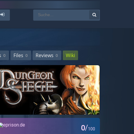
s
Files
Reviews
Wiki
0
0
0