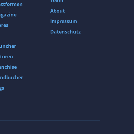
Team
attformen
About
gazine
Impressum
ores
Datenschutz
uncher
toren
anchise
ndbücher
gs