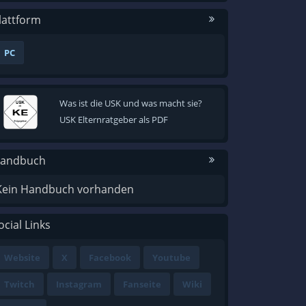
lattform
PC
Was ist die USK und was macht sie?
USK Elternratgeber als PDF
andbuch
Kein Handbuch vorhanden
ocial Links
Website
X
Facebook
Youtube
Twitch
Instagram
Fanseite
Wiki