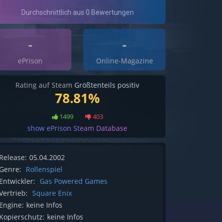
-
-
ePrison
Online-Magazine
Rating auf Steam
Größtenteils positiv
78.81%
1499
403
show ePrison Steam Database
Release:
05.04.2002
Genre:
Rollenspiel
Entwickler:
Gas Powered Games
Vertrieb:
Square Enix
Engine:
keine Infos
Kopierschutz:
keine Infos