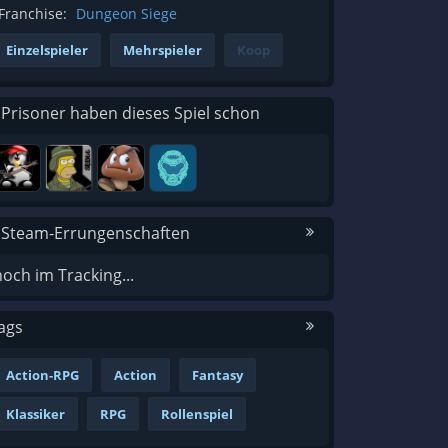
Franchise:
Dungeon Siege
Einzelspieler
Mehrspieler
Koop
 Prisoner haben dieses Spiel schon
 Steam-Errungenschaften
noch im Tracking...
ags
Action-RPG
Action
Fantasy
Klassiker
RPG
Rollenspiel