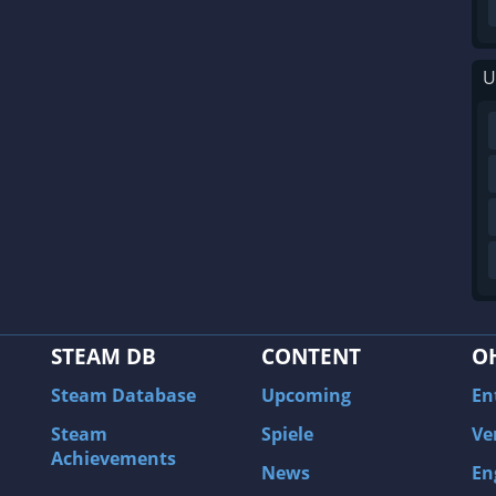
U
STEAM DB
CONTENT
O
Steam Database
Upcoming
En
Steam
Spiele
Ve
Achievements
News
En