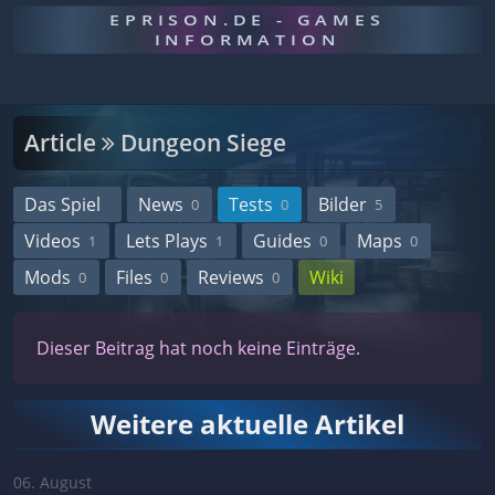
EPRISON.DE - GAMES
INFORMATION
Article
Dungeon Siege
Das Spiel
News
Tests
Bilder
0
0
5
Videos
Lets Plays
Guides
Maps
1
1
0
0
Mods
Files
Reviews
Wiki
0
0
0
Dieser Beitrag hat noch keine Einträge.
Weitere aktuelle Artikel
06. August