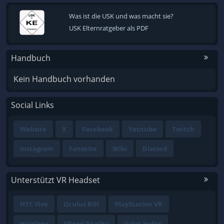
Was ist die USK und was macht sie?
USK Elternratgeber als PDF
Handbuch
Kein Handbuch vorhanden
Social Links
Website
X
Facebook
Youtube
Twitch
Instagram
Fanseite
Wiki
Discord
Unterstützt VR Headset
HTC Vive
Oculus Rift
PlayStation VR
Hololens
Mixed Reality
Valve Index