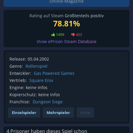
Online-Magazine
Rating auf Steam
Größtenteils positiv
78.81%
1499
403
show ePrison Steam Database
Release:
05.04.2002
Genre:
Rollenspiel
Entwickler:
Gas Powered Games
Vertrieb:
Square Enix
Engine:
keine Infos
Kopierschutz:
keine Infos
Franchise:
Dungeon Siege
Einzelspieler
Mehrspieler
Koop
4 Prisoner haben dieses Spiel schon