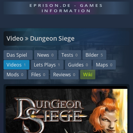
EPRISON.DE - GAMES
INFORMATION
Video
Dungeon Siege
Das Spiel
News
Tests
Bilder
0
0
5
Videos
Lets Plays
Guides
Maps
1
1
0
0
Mods
Files
Reviews
Wiki
0
0
0