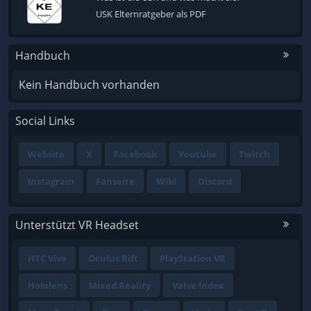
USK Elternratgeber als PDF
Handbuch
Kein Handbuch vorhanden
Social Links
Website
X
Facebook
Youtube
Twitch
Instagram
Fanseite
Wiki
Discord
Unterstützt VR Headset
HTC Vive
Oculus Rift
PlayStation VR
Hololens
Mixed Reality
Valve Index