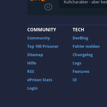
Kultcharakter - aber be
31
COMMUNITY
TECH
Community
DevBlog
Top 100 Prisoner
Fehler melden
Sitemap
Changelog
Hilfe
Logs
RSS
Features
ePrison Stats
UI
Login