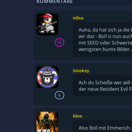
KOMMENTARE
nilius
Auha, da hat sich ja di
wir das - Boll is nun au
58
mit SEED oder Schwerte
wenigsten bunte Bilder..
Smokey
Ach du Scheiße wer will
der neue Resident Evil F
6
Nino
Also Boll mit Emmerich z