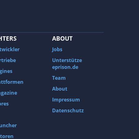
HTERS
ABOUT
twickler
Jobs
rtriebe
Unterstütze
eprison.de
gines
Team
attformen
About
gazine
Impressum
ores
Datenschutz
uncher
toren