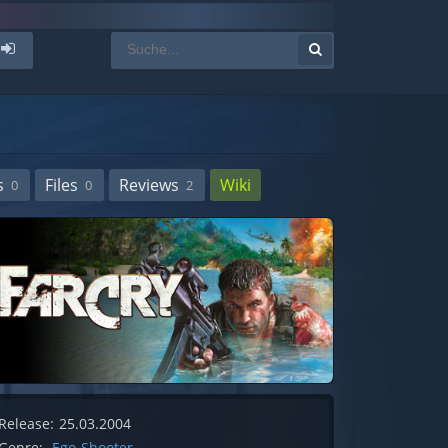
s
Files
Reviews
Wiki
0
0
2
Release:
25.03.2004
Genre:
Ego-Shooter