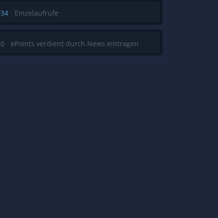
934
Einzelaufrufe
50
ePoints verdient durch News eintragen