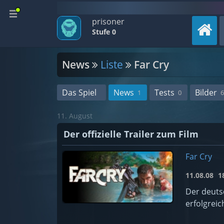
prisoner
Stufe 0
News
Liste
Far Cry
Das Spiel
News
Tests
Bilder
1
0
6
11. August
Der offizielle Trailer zum Film
Far Cry
11.08.08
18
Der deutsc
erfolgreic