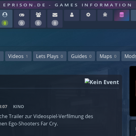
EPRISON.DE - GAMES INFORMATION
0
0
0
0
Videos
Lets Plays
Guides
Maps
Mod
1
0
0
0
:07
KINO
he Trailer zur Videospiel-Verfilmung des
hen Ego-Shooters Far Cry.