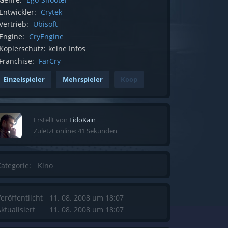
Entwickler:
Crytek
Vertrieb:
Ubisoft
Engine:
CryEngine
Kopierschutz:
keine Infos
Franchise:
FarCry
Einzelspieler
Mehrspieler
Koop
Erstellt von
LidoKain
Zuletzt online: 41 Sekunden
ategorie:
Kino
eröffentlicht
11. 08. 2008 um 18:07
ktualisiert
11. 08. 2008 um 18:07