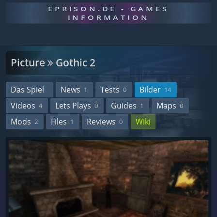
EPRISON.DE - GAMES
INFORMATION
Picture
Gothic 2
Das Spiel
News
Tests
Bilder
1
0
14
Videos
Lets Plays
Guides
Maps
4
0
1
0
Mods
Files
Reviews
Wiki
2
1
0