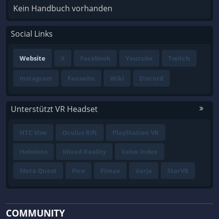
Kein Handbuch vorhanden
Social Links
Website
X
Facebook
Youtube
Twitch
Instagram
Fanseite
Wiki
Discord
Unterstützt VR Headset
HTC Vive
Oculus Rift
PlayStation VR
Hololens
Mixed Reality
Valve Index
Meta Quest
Pico
Pimax
Varjo
StarVR
COMMUNITY