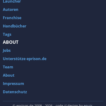
Launcher
Autoren
Franchise
Handbücher
Tags
ABOUT
Jobs
Unterstütze eprison.de
Team
About
Impressum
Datenschutz
© eprison.de 2008 - 2026
- code // design by
enuis