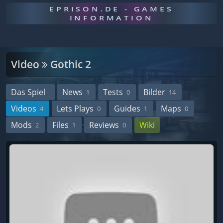
EPRISON.DE - GAMES
INFORMATION
Video
Gothic 2
Das Spiel
News
Tests
Bilder
1
0
14
Videos
Lets Plays
Guides
Maps
4
0
1
0
Mods
Files
Reviews
Wiki
2
1
0