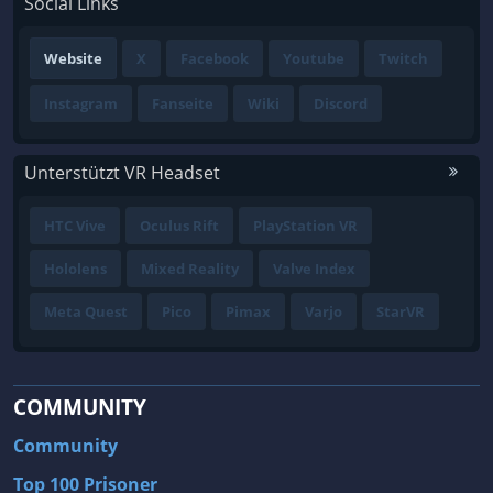
Social Links
Website
X
Facebook
Youtube
Twitch
Instagram
Fanseite
Wiki
Discord
Unterstützt VR Headset
HTC Vive
Oculus Rift
PlayStation VR
Hololens
Mixed Reality
Valve Index
Meta Quest
Pico
Pimax
Varjo
StarVR
COMMUNITY
Community
Top 100 Prisoner