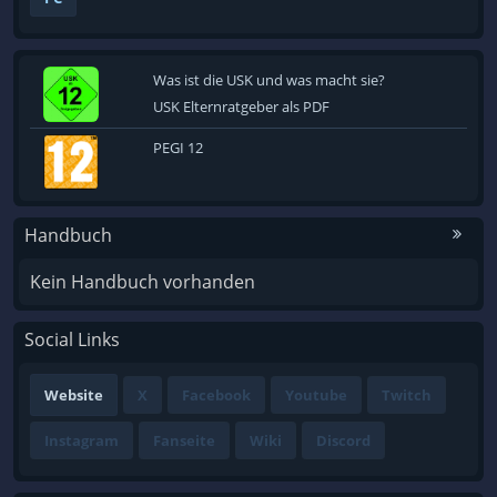
Was ist die USK und was macht sie?
USK Elternratgeber als PDF
PEGI 12
Handbuch
Kein Handbuch vorhanden
Social Links
Website
X
Facebook
Youtube
Twitch
Instagram
Fanseite
Wiki
Discord