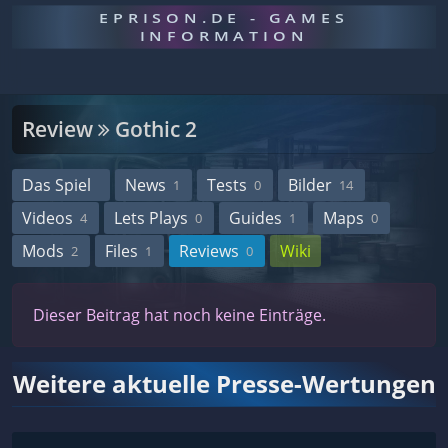
EPRISON.DE - GAMES
INFORMATION
Review
Gothic 2
Das Spiel
News
Tests
Bilder
1
0
14
Videos
Lets Plays
Guides
Maps
4
0
1
0
Mods
Files
Reviews
Wiki
2
1
0
Dieser Beitrag hat noch keine Einträge.
Weitere aktuelle Presse-Wertungen