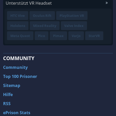
Unterstützt VR Headset
HTC Vive
Oculus Rift
PlayStation VR
Hololens
Mixed Reality
Valve Index
Meta Quest
Pico
Pimax
Varjo
StarVR
COMMUNITY
Community
Top 100 Prisoner
Sitemap
Hilfe
RSS
ePrison Stats