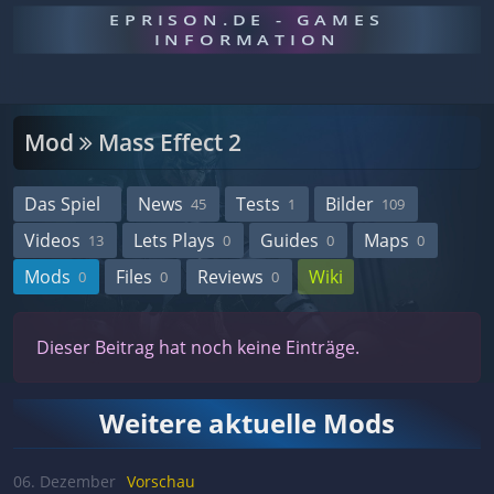
EPRISON.DE - GAMES
INFORMATION
Mod
Mass Effect 2
Das Spiel
News
Tests
Bilder
45
1
109
Videos
Lets Plays
Guides
Maps
13
0
0
0
Mods
Files
Reviews
Wiki
0
0
0
Dieser Beitrag hat noch keine Einträge.
Weitere aktuelle Mods
06. Dezember
Vorschau