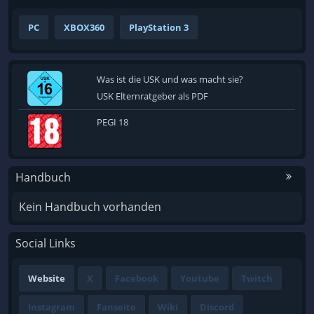
PC
XBOX360
PlayStation 3
Was ist die USK und was macht sie?
USK Elternratgeber als PDF
PEGI 18
Handbuch
Kein Handbuch vorhanden
Social Links
Website
X
Facebook
Youtube
Twitch
Instagram
Fanseite
Wiki
Discord