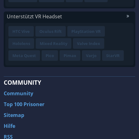
Unterstützt VR Headset
HTC Vive
Oculus Rift
PlayStation VR
Hololens
Mixed Reality
Valve Index
Meta Quest
Pico
Pimax
Varjo
StarVR
COMMUNITY
Community
Top 100 Prisoner
Sitemap
Hilfe
RSS