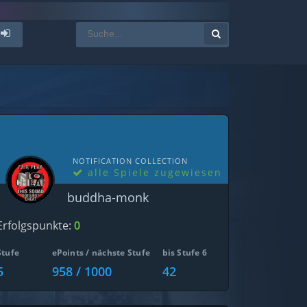
NOTIFICATION COLLECTION
alle Spiele zugewiesen
buddha-monk
Erfolgspunkte:
0
Stufe
ePoints / nächste Stufe
bis Stufe 6
5
958 / 1000
42