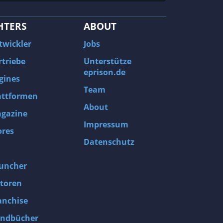
HTERS
ABOUT
twickler
Jobs
rtriebe
Unterstütze
eprison.de
gines
Team
attformen
About
gazine
Impressum
ores
Datenschutz
uncher
toren
anchise
ndbücher