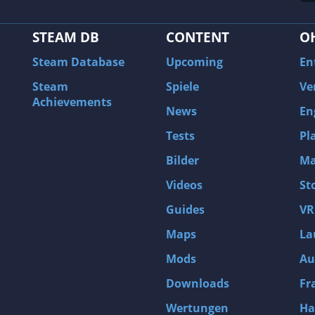
STEAM DB
CONTENT
O
Steam Database
Upcoming
En
Steam
Spiele
Ve
Achievements
News
En
Tests
Pl
Bilder
Ma
Videos
St
Guides
VR
Maps
La
Mods
Au
Downloads
Fr
Wertungen
Ha