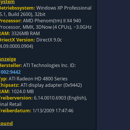
System
Betriebssystem:
Windows XP Professional
5.1, Build 2600), 32bit
Prozessor:
AMD Phenom(tm) II X4 940
Processor, MMX, 3DNow (4 CPUs), ~3.0GHz
RAM:
3326MB RAM
DriectX Version:
DirectX 9.0c
(4.09.0000.0904)
Anzeige
Hersteller:
ATI Technologies Inc. ID:
1002:9442
Typ:
ATI Radeon HD 4800 Series
Chipsatz:
ATI display adapter (0x9442)
RAM:
1024.0 MB
Treiberversion:
6.14.0010.6903 (English),
inal Retail
Treiberdatum:
1/13/2009 17:47:46
Sound