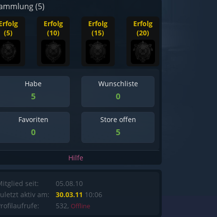
ammlung (5)
Erfolg
Erfolg
Erfolg
Erfolg
(5)
(10)
(15)
(20)
Habe
Wunschliste
5
0
Favoriten
Store offen
0
5
Hilfe
itglied seit:
05.08.10
uletzt aktiv am:
30.03.11
10:06
rofilaufrufe:
532,
Offline