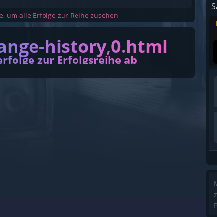
S
he, um alle Erfolge zur Reihe zusehen
ange-history,0.html
erfolge zur Erfolgsreihe ab
M
z
P