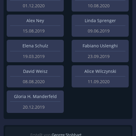
01.12.2020
10.08.2020
Alex Ney
Linda Sprenger
15.08.2019
09.06.2019
Elena Schulz
Fabiano Uslenghi
19.03.2019
23.09.2019
David Weisz
Alice Wilczynski
08.08.2020
11.09.2020
Gloria H. Manderfeld
20.12.2019
Erstellt von
George Stobbart