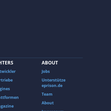
HTERS
ABOUT
twickler
Jobs
rtriebe
Unterstütze
eprison.de
gines
Team
attformen
About
gazine