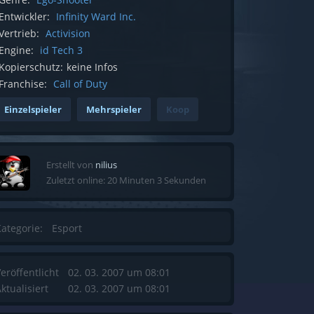
Entwickler:
Infinity Ward Inc.
Vertrieb:
Activision
Engine:
id Tech 3
Kopierschutz:
keine Infos
Franchise:
Call of Duty
Einzelspieler
Mehrspieler
Koop
Erstellt von
nilius
Zuletzt online: 20 Minuten 3 Sekunden
ategorie:
Esport
eröffentlicht
02. 03. 2007 um 08:01
ktualisiert
02. 03. 2007 um 08:01