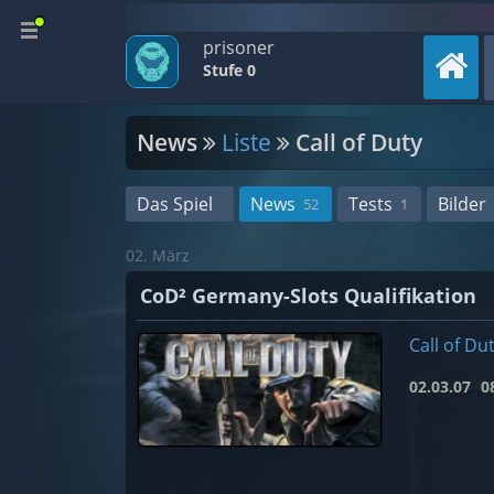
prisoner
Stufe 0
News
Liste
Call of Duty
Das Spiel
News
Tests
Bilder
52
1
02. März
CoD² Germany-Slots Qualifikation
Call of Du
02.03.07
08