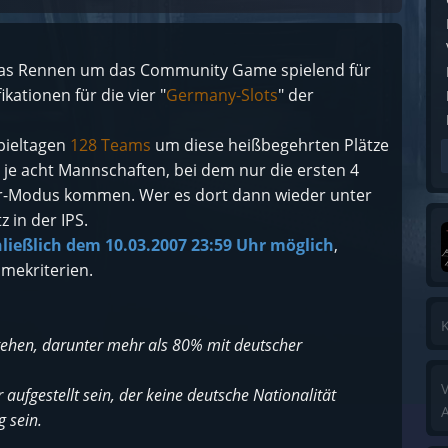
as Rennen um das Community Game spielend für
kationen für die vier "
Germany-Slots
" der
pieltagen
128 Teams
um diese heißbegehrten Plätze
 je acht Mannschaften, bei dem nur die ersten 4
er-Modus kommen. Wer es dort dann wieder unter
z in der IPS.
chließlich dem 10.03.2007 23:59 Uhr möglich
,
hmekriterien.
K
tehen, darunter mehr als 80% mit deutscher
V
aufgestellt sein, der keine deutsche Nationalität
A
g sein.