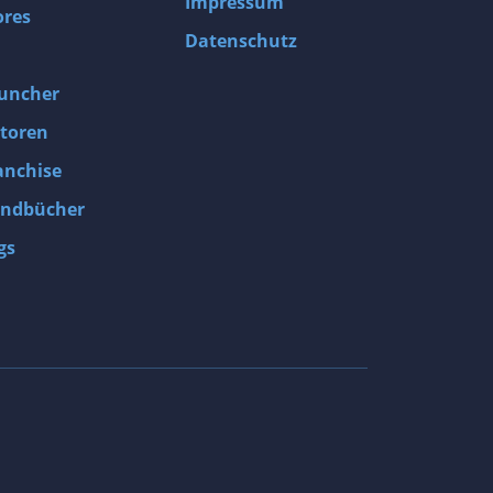
Impressum
ores
Datenschutz
uncher
toren
anchise
ndbücher
gs