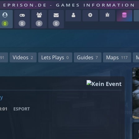
EPRISON.DE - GAMES INFORMATION
0
0
0
0
Videos
Lets Plays
Guides
Maps
91
2
0
7
117
ty
:01
ESPORT