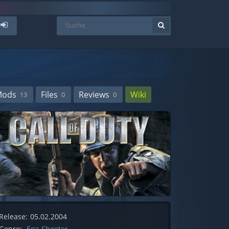
Mods
Files
Reviews
Wiki
13
0
0
Release:
05.02.2004
Genre:
Ego-Shooter