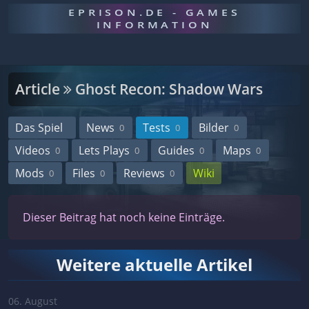
EPRISON.DE - GAMES
INFORMATION
Article
Ghost Recon: Shadow Wars
Das Spiel
News
Tests
Bilder
0
0
0
Videos
Lets Plays
Guides
Maps
0
0
0
0
Mods
Files
Reviews
Wiki
0
0
0
Dieser Beitrag hat noch keine Einträge.
Weitere aktuelle Artikel
06. August