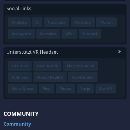
Social Links
Website
X
Facebook
Youtube
Twitch
Instagram
Fanseite
Wiki
Discord
Unterstützt VR Headset
HTC Vive
Oculus Rift
PlayStation VR
Hololens
Mixed Reality
Valve Index
Meta Quest
Pico
Pimax
Varjo
StarVR
COMMUNITY
Community