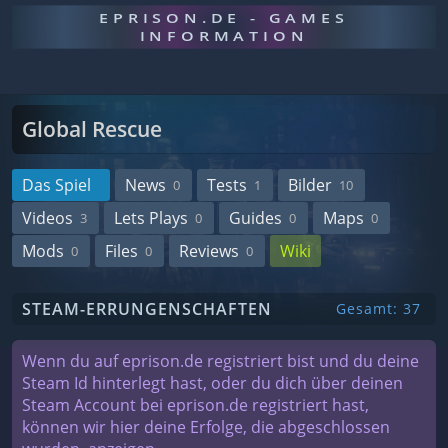
EPRISON.DE - GAMES
INFORMATION
Global Rescue
Das Spiel
News
Tests
Bilder
0
1
10
Videos
Lets Plays
Guides
Maps
3
0
0
0
Mods
Files
Reviews
Wiki
0
0
0
STEAM-ERRUNGENSCHAFTEN
Gesamt: 37
Wenn du auf eprison.de registriert bist und du deine
Steam Id hinterlegt hast, oder du dich über deinen
Steam Account bei eprison.de registriert hast,
können wir hier deine Erfolge, die abgeschlossen