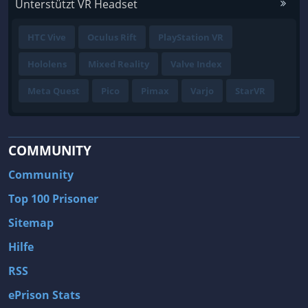
Unterstützt VR Headset
HTC Vive
Oculus Rift
PlayStation VR
Hololens
Mixed Reality
Valve Index
Meta Quest
Pico
Pimax
Varjo
StarVR
COMMUNITY
Community
Top 100 Prisoner
Sitemap
Hilfe
RSS
ePrison Stats