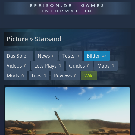
EPRISON.DE - GAMES
INFORMATION
Picture
Starsand
Das Spiel
News
Tests
Bilder
0
0
47
Videos
Lets Plays
Guides
Maps
0
0
0
0
Mods
Files
Reviews
Wiki
0
0
0