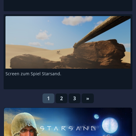
Screen zum Spiel Starsand.
1
2
3
»