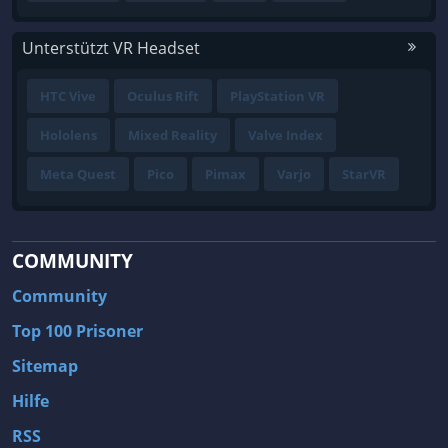
Unterstützt VR Headset
HTC Vive
Oculus Rift
PlayStation VR
Hololens
Mixed Reality
Valve Index
Meta Quest
Pico
Pimax
Varjo
StarVR
COMMUNITY
Community
Top 100 Prisoner
Sitemap
Hilfe
RSS