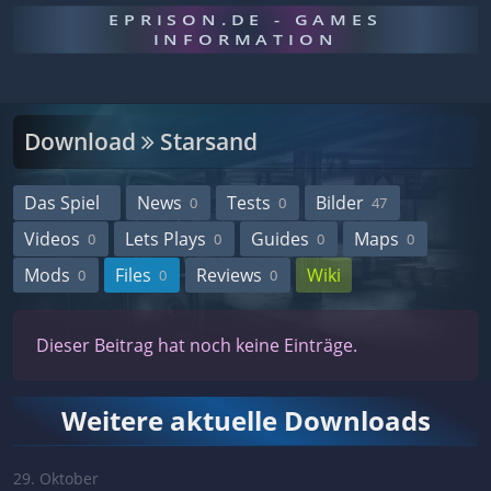
EPRISON.DE - GAMES
INFORMATION
Download
Starsand
Das Spiel
News
Tests
Bilder
0
0
47
Videos
Lets Plays
Guides
Maps
0
0
0
0
Mods
Files
Reviews
Wiki
0
0
0
Dieser Beitrag hat noch keine Einträge.
Weitere aktuelle Downloads
29. Oktober