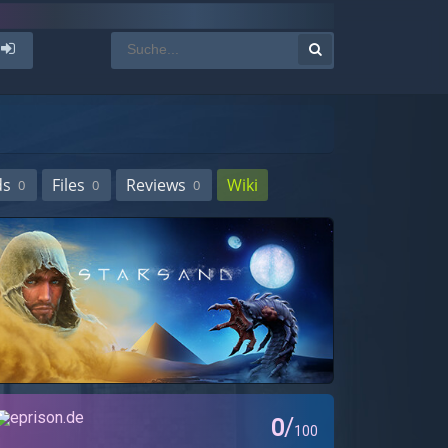
ds
Files
Reviews
Wiki
0
0
0