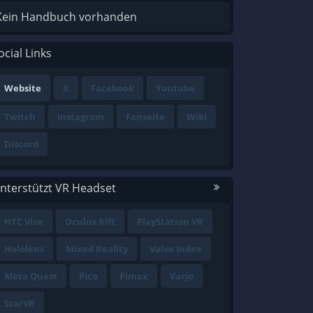
Kein Handbuch vorhanden
ocial Links
Website
X
Facebook
Youtube
Twitch
Instagram
Fanseite
Wiki
Discord
nterstützt VR Headset
HTC Vive
Oculus Rift
PlayStation VR
Hololens
Mixed Reality
Valve Index
Meta Quest
Pico
Pimax
Varjo
StarVR