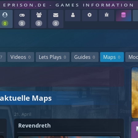
EPRISON.DE - GAMES INFORMATION
0
0
0
0
Videos
Lets Plays
Guides
Maps
Mo
7
0
0
0
0
 aktuelle Maps
21. April
Revendreth