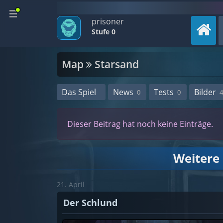
prisoner
Stufe 0
Map
Starsand
Das Spiel
News
Tests
Bilder
0
0
4
Dieser Beitrag hat noch keine Einträge.
Weitere
21. April
Der Schlund