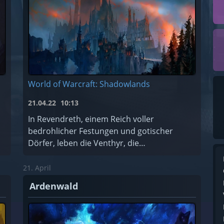
World of Warcraft: Shadowlands
21.04.22
10:13
In Revendreth, einem Reich voller
bedrohlicher Festungen und gotischer
Dörfer, leben die Venthyr, die
Sündensammler. Hier können die
verdammten Seelen für ihre Sünden Buße
21. April
tun... oder einfach de ...
Ardenwald