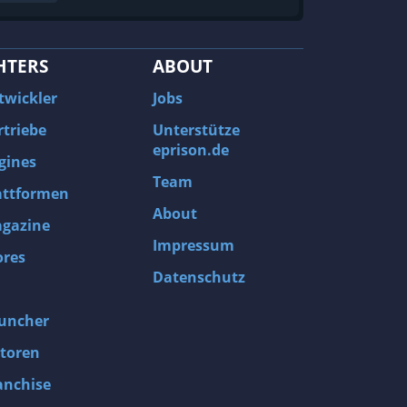
HTERS
ABOUT
twickler
Jobs
rtriebe
Unterstütze
eprison.de
gines
Team
attformen
About
gazine
Impressum
ores
Datenschutz
uncher
toren
anchise