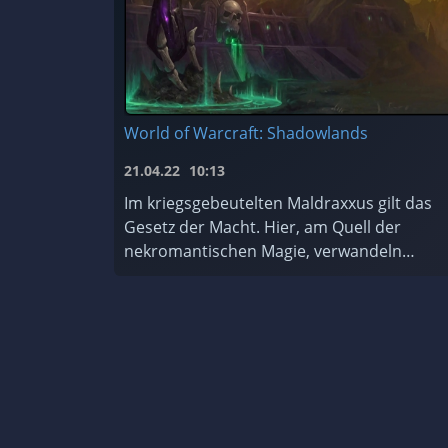
World of Warcraft: Shadowlands
21.04.22
10:13
Im kriegsgebeutelten Maldraxxus gilt das
Gesetz der Macht. Hier, am Quell der
nekromantischen Magie, verwandeln
diejenigen, die sich die Macht des Todes zu
Eigen machen, Scharen von ehrgeizigen
Seelen ...