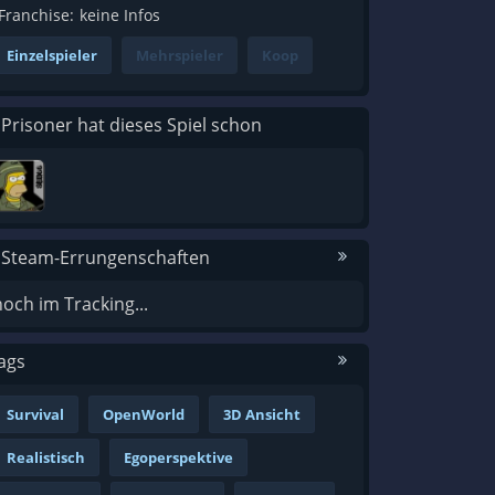
Franchise:
keine Infos
Einzelspieler
Mehrspieler
Koop
 Prisoner hat dieses Spiel schon
 Steam-Errungenschaften
noch im Tracking...
ags
Survival
OpenWorld
3D Ansicht
Realistisch
Egoperspektive