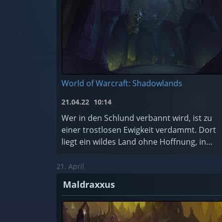
World of Warcraft: Shadowlands
21.04.22
10:14
Wer in den Schlund verbannt wird, ist zu
einer trostlosen Ewigkeit verdammt. Dort
liegt ein wildes Land ohne Hoffnung, in
dem die schändlichsten Seelen des
Kosmos für alle Zeiten gefangen sind. Soll
21. April
...
Maldraxxus