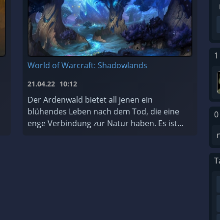
1
World of Warcraft: Shadowlands
21.04.22
10:12
Der Ardenwald bietet all jenen ein
blühendes Leben nach dem Tod, die eine
0
enge Verbindung zur Natur haben. Es ist
ein Ort der ewigen Erneuerung, der von
den mystischen Nachtfae geschützt und
gepfleg ...
T