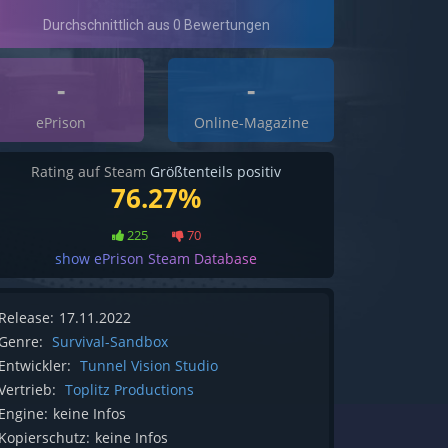
-
-
ePrison
Online-Magazine
Rating auf Steam
Größtenteils positiv
76.27%
225
70
show ePrison Steam Database
Release:
17.11.2022
Genre:
Survival-Sandbox
Entwickler:
Tunnel Vision Studio
Vertrieb:
Toplitz Productions
Engine:
keine Infos
Kopierschutz:
keine Infos