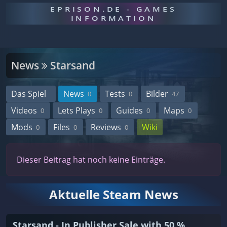
EPRISON.DE - GAMES
INFORMATION
News
Starsand
Das Spiel
News
Tests
Bilder
0
0
47
Videos
Lets Plays
Guides
Maps
0
0
0
0
Mods
Files
Reviews
Wiki
0
0
0
Dieser Beitrag hat noch keine Einträge.
Aktuelle Steam News
Starsand - In Publisher Sale with 50 %