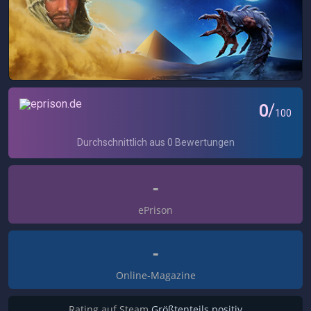
-
ePrison
-
Online-Magazine
Rating auf Steam
Größtenteils positiv