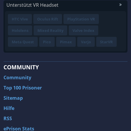
Unterstützt VR Headset
HTC Vive
Oculus Rift
PlayStation VR
Hololens
Mixed Reality
Valve Index
Meta Quest
Pico
Pimax
Varjo
StarVR
COMMUNITY
Community
Top 100 Prisoner
Sitemap
Hilfe
RSS
ePrison Stats