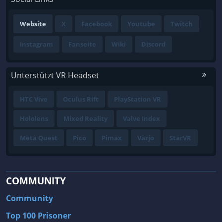
Website
X
Facebook
Youtube
Twitch
Instagram
Fanseite
Wiki
Discord
Unterstützt VR Headset
HTC Vive
Oculus Rift
PlayStation VR
Hololens
Mixed Reality
Valve Index
Meta Quest
Pico
Pimax
Varjo
StarVR
COMMUNITY
Community
Top 100 Prisoner