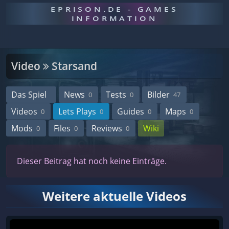
EPRISON.DE - GAMES
INFORMATION
Video
Starsand
Das Spiel
News
Tests
Bilder
0
0
47
Videos
Lets Plays
Guides
Maps
0
0
0
0
Mods
Files
Reviews
Wiki
0
0
0
Dieser Beitrag hat noch keine Einträge.
Weitere aktuelle Videos