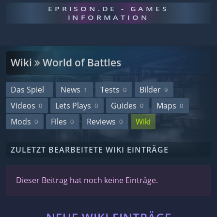
EPRISON.DE - GAMES
INFORMATION
Wiki
World of Battles
Das Spiel
News
Tests
Bilder
1
0
9
Videos
Lets Plays
Guides
Maps
0
0
0
0
Mods
Files
Reviews
Wiki
0
0
0
ZULETZT BEARBEITETE WIKI EINTRÄGE
Dieser Beitrag hat noch keine Einträge.