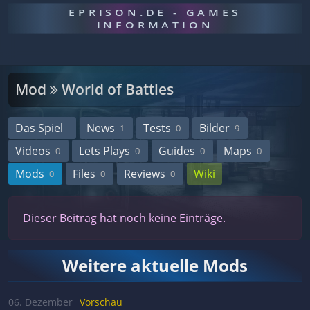
EPRISON.DE - GAMES
INFORMATION
Mod
World of Battles
Das Spiel
News
Tests
Bilder
1
0
9
Videos
Lets Plays
Guides
Maps
0
0
0
0
Mods
Files
Reviews
Wiki
0
0
0
Dieser Beitrag hat noch keine Einträge.
Weitere aktuelle Mods
06. Dezember
Vorschau