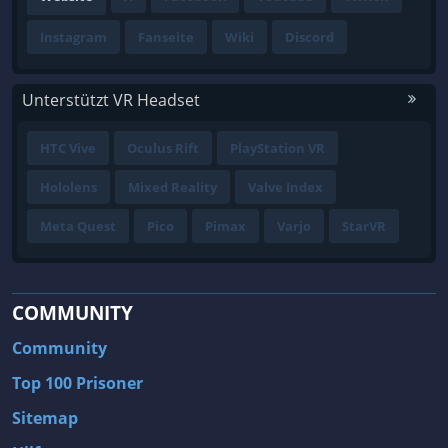
Instagram
Fanseite
Wiki
Discord
Unterstützt VR Headset
HTC Vive
Oculus Rift
PlayStation VR
Hololens
Mixed Reality
Valve Index
Meta Quest
Pico
Pimax
Varjo
StarVR
COMMUNITY
Community
Top 100 Prisoner
Sitemap