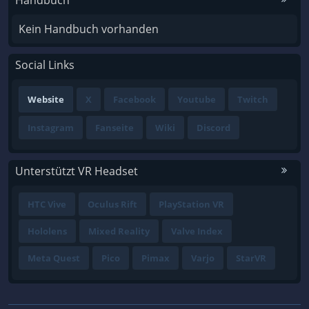
Handbuch
Kein Handbuch vorhanden
Social Links
Website
X
Facebook
Youtube
Twitch
Instagram
Fanseite
Wiki
Discord
Unterstützt VR Headset
HTC Vive
Oculus Rift
PlayStation VR
Hololens
Mixed Reality
Valve Index
Meta Quest
Pico
Pimax
Varjo
StarVR