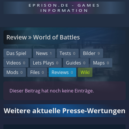
EPRISON.DE - GAMES
INFORMATION
Review
World of Battles
Das Spiel
News
Tests
Bilder
1
0
9
Videos
Lets Plays
Guides
Maps
0
0
0
0
Mods
Files
Reviews
Wiki
0
0
0
Dieser Beitrag hat noch keine Einträge.
Weitere aktuelle Presse-Wertungen