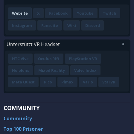
Website
X
Facebook
Youtube
Twitch
Instagram
Fanseite
Wiki
Discord
Unterstützt VR Headset
HTC Vive
Oculus Rift
PlayStation VR
Hololens
Mixed Reality
Valve Index
Meta Quest
Pico
Pimax
Varjo
StarVR
COMMUNITY
Community
Top 100 Prisoner