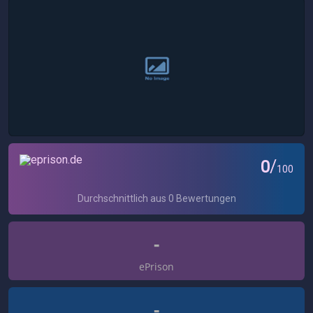
-
ePrison
-