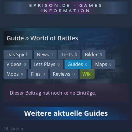
EPRISON.DE - GAMES
INFORMATION
Guide
World of Battles
Das Spiel
News
Tests
Bilder
1
0
9
Videos
Lets Plays
Guides
Maps
0
0
0
0
Mods
Files
Reviews
Wiki
0
0
0
Dieser Beitrag hat noch keine Einträge.
Weitere aktuelle Guides
16. Januar