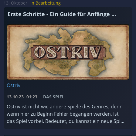
achten müsst. ...
13. Oktober
in Bearbeitung
Erste Schritte - Ein Guide für Anfänge ...
Ostriv
13.10.23
01:23
DAS SPIEL
Ostriv ist nicht wie andere Spiele des Genres, denn
wenn hier zu Beginn Fehler begangen werden, ist
das Spiel vorbei. Bedeutet, du kannst ein neue Spiel
starten. Darum hier eine kleine Anleitung, was ...