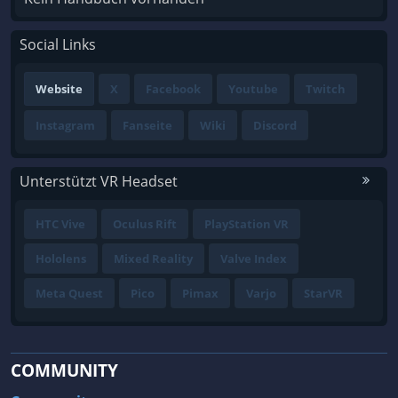
Social Links
Website
X
Facebook
Youtube
Twitch
Instagram
Fanseite
Wiki
Discord
Unterstützt VR Headset
HTC Vive
Oculus Rift
PlayStation VR
Hololens
Mixed Reality
Valve Index
Meta Quest
Pico
Pimax
Varjo
StarVR
COMMUNITY