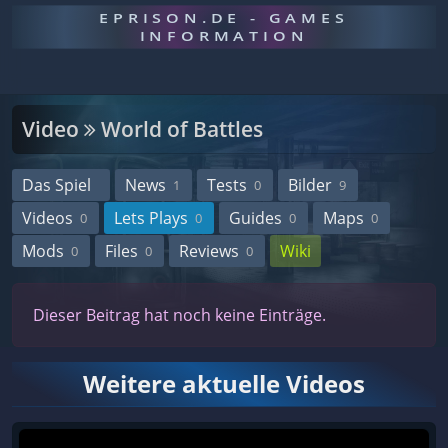
EPRISON.DE - GAMES
INFORMATION
Video
World of Battles
Das Spiel
News
Tests
Bilder
1
0
9
Videos
Lets Plays
Guides
Maps
0
0
0
0
Mods
Files
Reviews
Wiki
0
0
0
Dieser Beitrag hat noch keine Einträge.
Weitere aktuelle Videos