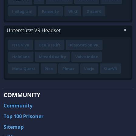
Instagram
Fanseite
Wiki
Discord
Unterstützt VR Headset
HTC Vive
Oculus Rift
PlayStation VR
Hololens
Mixed Reality
Valve Index
Meta Quest
Pico
Pimax
Varjo
StarVR
COMMUNITY
Community
Top 100 Prisoner
Sitemap