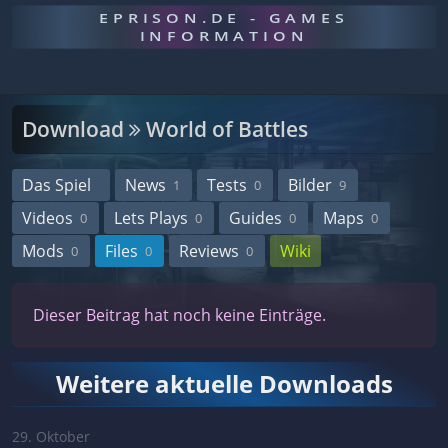
EPRISON.DE - GAMES
INFORMATION
Download
World of Battles
Das Spiel
News
Tests
Bilder
1
0
9
Videos
Lets Plays
Guides
Maps
0
0
0
0
Mods
Files
Reviews
Wiki
0
0
0
Dieser Beitrag hat noch keine Einträge.
Weitere aktuelle Downloads
29. Oktober