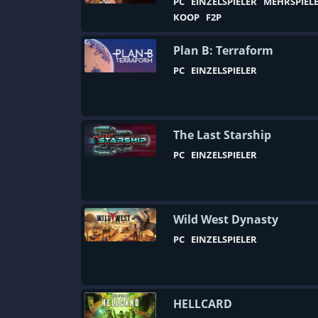
PC
EINZELSPIELER
MEHRSPIEL
Cyberpunk
KOOP
F2P
Danmaku
Plan B: Terraform
Dark Fantasy-Rollenspiel
PC
EINZELSPIELER
Deckbuilding
Design & Illustration
Dinosaurier
The Last Starship
DLC
PC
EINZELSPIELER
Drachen
DSA
DungeonCrawler
Wild West Dynasty
PC
EINZELSPIELER
Düster
Dystopie
Early Access
HELLCARD
Echtzeit-Strategie