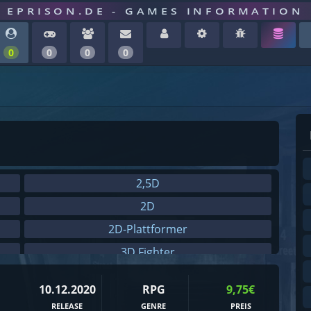
EPRISON.DE - GAMES INFORMATION
0
0
0
0
2,5D
2D
2D-Plattformer
3D Fighter
3rd-Person
10.12.2020
RPG
9,75€
8-Bit
RELEASE
GENRE
PREIS