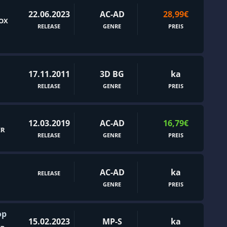
22.06.2023
Basketball
AC-AD
28,99€
OX
RELEASE
GENRE
PREIS
Bausimulation
Bedeutsame Entscheidungen
Beute
17.11.2011
3D BG
ka
Bildung
RELEASE
GENRE
PREIS
Bogenschießen
Böswilliger Protagonist
12.03.2019
AC-AD
16,79€
ER
Brettspiel
RELEASE
GENRE
PREIS
Building
Card Battler
AC-AD
ka
RELEASE
Charakterbasiertes Actionspiel
GENRE
PREIS
Comic-Stil
op
CRPG
15.02.2023
MP-S
ka