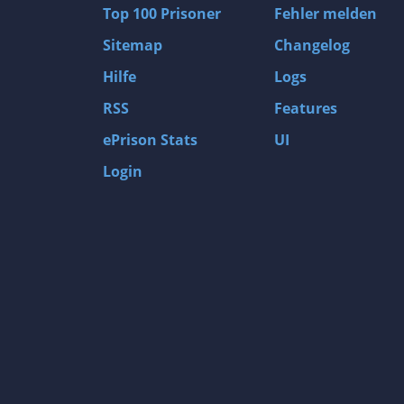
Top 100 Prisoner
Fehler melden
Hack and Slash
Sitemap
Changelog
Handel
Hardware
Hilfe
Logs
Hidden Object
RSS
Features
Hockey
ePrison Stats
UI
Humor
Login
Idler
Indi
Inventarmanagement
Jagd
Jobsimulation
Kalter Krieg
Kampfrennspiel
Kapitalismus