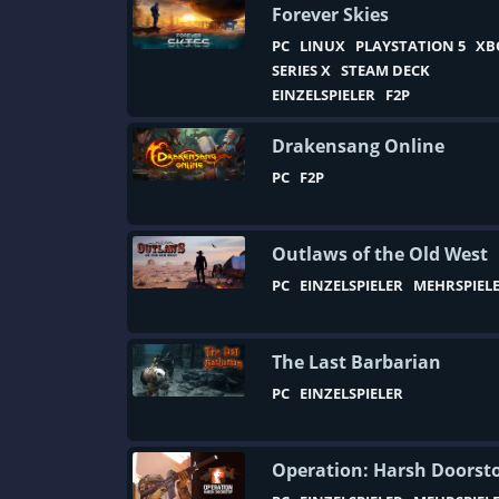
Forever Skies
Basenbau
PC
LINUX
PLAYSTATION 5
XB
Battle Royale
SERIES X
STEAM DECK
EINZELSPIELER
F2P
Beat ’em up
Bergbau
Drakensang Online
Bikes
PC
F2P
Blut und Verstümmelung
Boomer-Shooter
Outlaws of the Old West
PC
EINZELSPIELER
MEHRSPIEL
Boxen
Browsergame
The Last Barbarian
C64
PC
EINZELSPIELER
Casual
Charakterentwicklung
Operation: Harsh Doorst
Crafting