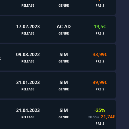
RELEASE
GENRE
PREIS
Egoperspektive
Einzigartig
Elektronische Musik
17.02.2023
AC-AD
19,5€
RELEASE
GENRE
PREIS
Entdeckungsreisen
Episch
Erkundung
09.08.2022
SIM
33,99€
R
RELEASE
GENRE
PREIS
Erotik
Erzählung
31.01.2023
SIM
49,99€
Extraction-Shooter
RELEASE
GENRE
PREIS
Fahrzeugkämpfe
Familienfreundlich
21.04.2023
SIM
-25%
Farbenfroh
21,74€
28.99€
RELEASE
GENRE
filmbasierend
PREIS