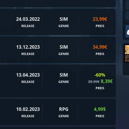
90er
Abstrakt
24.03.2022
SIM
23,99€
Action-Roguelike
RELEASE
GENRE
PREIS
Addon
Alte Schule
13.12.2023
SIM
34,99€
Amerika
RELEASE
GENRE
PREIS
Animation & Modellierung
Arcade
13.04.2023
SIM
-60%
Assassin
8,39€
20.99€
RELEASE
GENRE
PREIS
Atmosphärisch
Aufbau
Aufbaustrategie
10.02.2023
RPG
4,99$
RELEASE
GENRE
PREIS
Außerirdische
Baseball