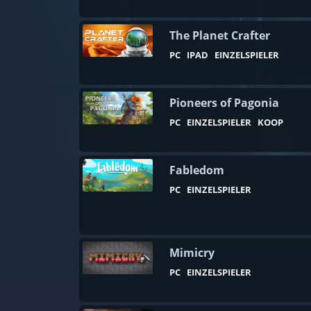
80er
Abenteuer
The Planet Crafter
Action
PC
IPAD
EINZELSPIELER
Action-RPG
Aliens
Pioneers of Pagonia
PC
EINZELSPIELER
KOOP
Alternative Geschichte
Angeln
Fabledom
Anime
PC
EINZELSPIELER
Arena Shooter
Asynchroner Mehrspieler
Audio-Produktion
Mimicry
Aufbausimulation
PC
EINZELSPIELER
Ausbruchssimulation
Automation