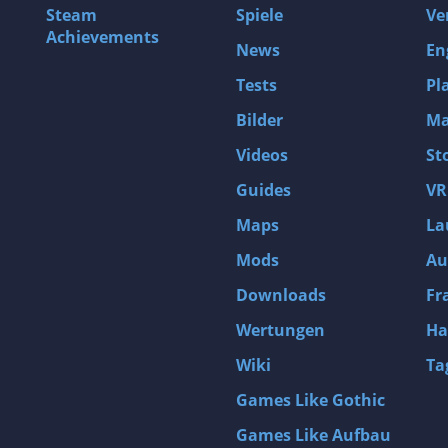
Steam
Spiele
Ve
Hacking
Achievements
News
En
Handgezeichnet
Herstellung
Tests
Pl
Historisch
Bilder
Ma
Horror
Videos
St
Hund
Guides
VR
Immersive Simulation
Maps
La
Interaktive Geschichte
Mods
Au
Isometrisch
Downloads
Fr
Jäger
Wertungen
Ha
JRPG
Wiki
Ta
Kampf
Games Like Gothic
Kampfsport
Games Like Aufbau
Kartenkampfspiel