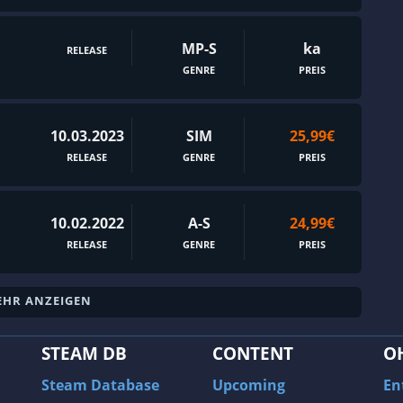
Fische
Flipper
MP-S
ka
RELEASE
Flugsimulator
GENRE
PREIS
FPS
Fußball
10.03.2023
SIM
25,99€
Geister
RELEASE
GENRE
PREIS
Gelegenheitspiele
Geschichte
10.02.2022
A-S
24,99€
Geteilter Bildschirm
RELEASE
GENRE
PREIS
Gitterbewegung
Globalstrategie
HR ANZEIGEN
Gore
STEAM DB
CONTENT
O
Göttersimulation
Steam Database
Upcoming
En
Guter Soundtrack