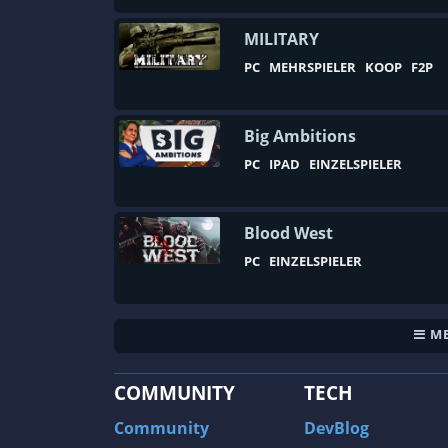
First-Person
Fliegen
MILITARY
PC
MEHRSPIELER
KOOP
F2P
Flugsimulation
Football
Full Motion Video
Big Ambitions
PC
IPAD
EINZELSPIELER
Futuristisch
Geländesport
Blood West
Gemütlich
PC
EINZELSPIELER
Geschicklichkeit
Gewalt
Glaube
ME
Glückspiel
COMMUNITY
TECH
Gothic
Community
DevBlog
Gruppenbasierte RPG