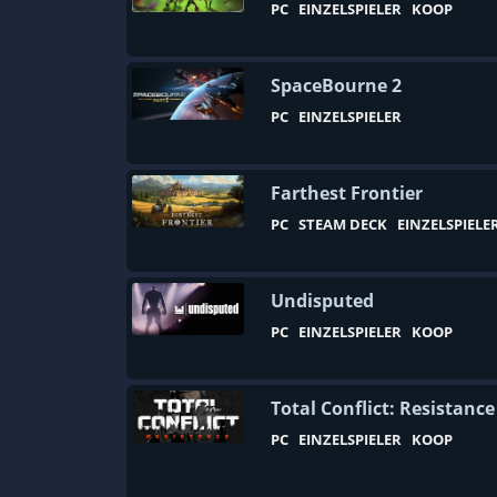
PC
EINZELSPIELER
KOOP
Ego-Shooter
Einzelspieler
SpaceBourne 2
Eisenbahn
PC
EINZELSPIELER
Emotional
Entspannung
Farthest Frontier
Episodentitel
PC
STEAM DECK
EINZELSPIELE
Ermittlung
Erster Weltkrieg
Undisputed
Escape Game
PC
EINZELSPIELER
KOOP
Fahren
Fahrzeugsimulation
Total Conflict: Resistance
Fantasy
PC
EINZELSPIELER
KOOP
Farmsimulation