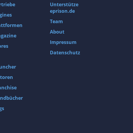
rtriebe
Unterstütze
eprison.de
gines
Team
attformen
About
gazine
Impressum
ores
Datenschutz
uncher
toren
anchise
ndbücher
gs