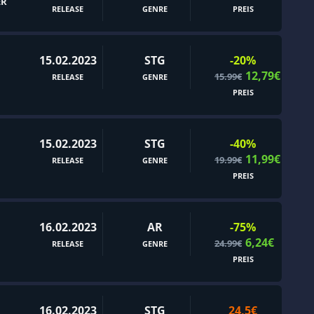
ER
Dämonen
RELEASE
GENRE
PREIS
Dark Fantasy
Dark Humor
15.02.2023
STG
-20%
Demo
12,79€
15.99€
RELEASE
GENRE
PREIS
Detektiv
Diplomatie
15.02.2023
STG
-40%
Doom-Like
11,99€
19.99€
RELEASE
GENRE
Drama
PREIS
Dungeon
Dungeons & Dragons
16.02.2023
AR
-75%
Dynamische Erzählung
6,24€
24.99€
RELEASE
GENRE
E-Sport
PREIS
Echtzeit mit Pause
Echtzeittaktik
16.02.2023
STG
24,5€