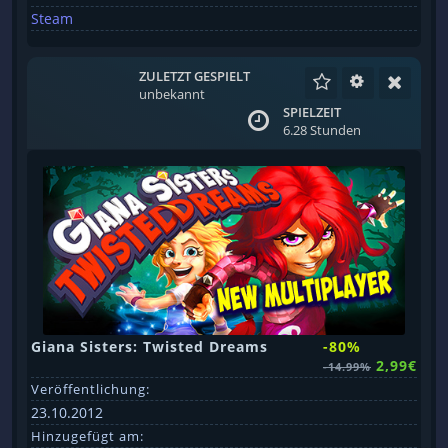
Steam
ZULETZT GESPIELT
unbekannt
SPIELZEIT
6.28 Stunden
Giana Sisters: Twisted Dreams
-80%
2,99€
-14.99%
Veröffentlichung:
23.10.2012
Hinzugefügt am: