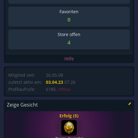
Favoriten
0
Store offen
4
Hilfe
Mitglied seit:
26.05.08
zuletzt aktiv am:
03.04.23
07:26
Profilaufrufe:
6185,
Offline
Zeige Gesicht
Erfolg (5)