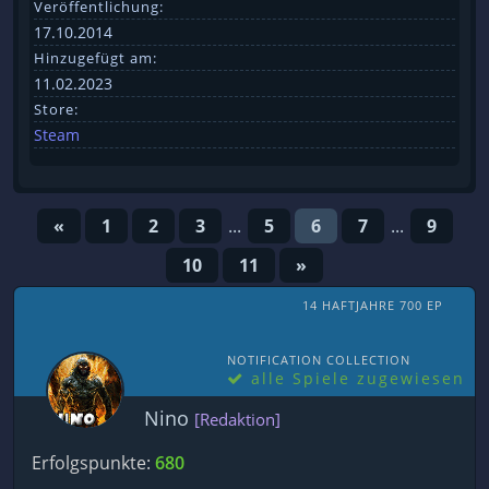
Veröffentlichung:
17.10.2014
Hinzugefügt am:
11.02.2023
Store:
Steam
«
1
2
3
...
5
6
7
...
9
10
11
»
14 HAFTJAHRE 700 EP
NOTIFICATION COLLECTION
alle Spiele zugewiesen
Nino
[Redaktion]
Erfolgspunkte:
680