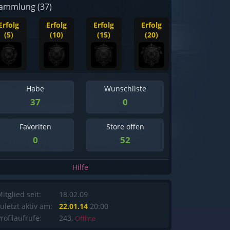
ammlung (37)
Erfolg
Erfolg
Erfolg
Erfolg
(5)
(10)
(15)
(20)
Habe
Wunschliste
37
0
Favoriten
Store offen
0
52
Hilfe
itglied seit:
18.02.09
uletzt aktiv am:
22.01.14
20:00
rofilaufrufe:
243,
Offline