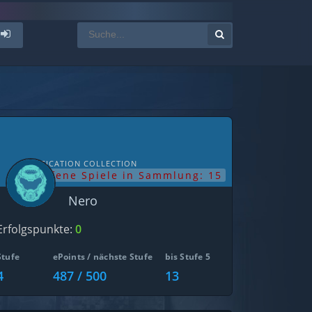
NOTIFICATION COLLECTION
offene Spiele in Sammlung: 15
Nero
Erfolgspunkte:
0
Stufe
ePoints / nächste Stufe
bis Stufe 5
4
487 / 500
13