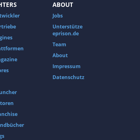
HTERS
ABOUT
twickler
Jobs
rtriebe
Unterstütze
eprison.de
gines
Team
attformen
About
gazine
Impressum
ores
Datenschutz
uncher
toren
anchise
ndbücher
gs