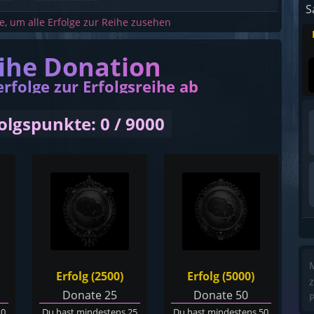
S
he, um alle Erfolge zur Reihe zusehen
eihe Donation
erfolge zur Erfolgsreihe ab
olgspunkte: 0 / 9000
M
Erfolg (2500)
Erfolg (5000)
z
Donate 25
Donate 50
P
10
Du hast mindestens 25
Du hast mindestens 50