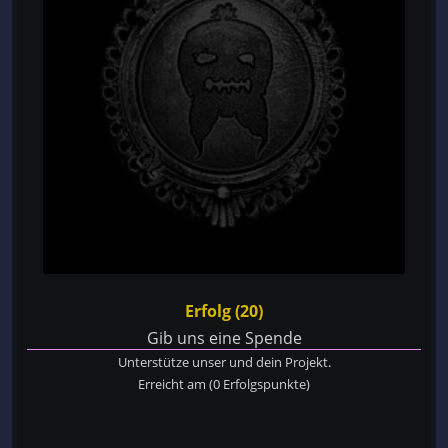
Erfolg (20)
Gib uns eine Spende
Unterstütze unser und dein Projekt.
Erreicht am
(0 Erfolgspunkte)