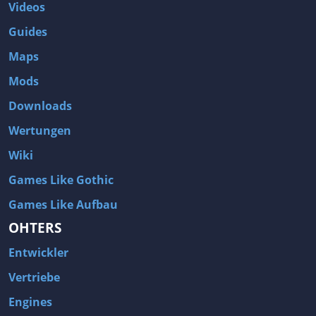
Videos
Guides
Maps
Mods
Downloads
Wertungen
Wiki
Games Like Gothic
Games Like Aufbau
OHTERS
Entwickler
Vertriebe
Engines