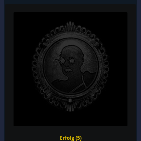
Erfolg (5)