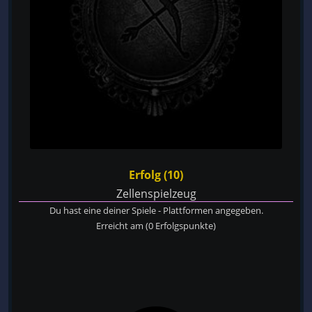
Erfolg (10)
Zellenspielzeug
Du hast eine deiner Spiele - Plattformen angegeben.
Erreicht am
(0 Erfolgspunkte)