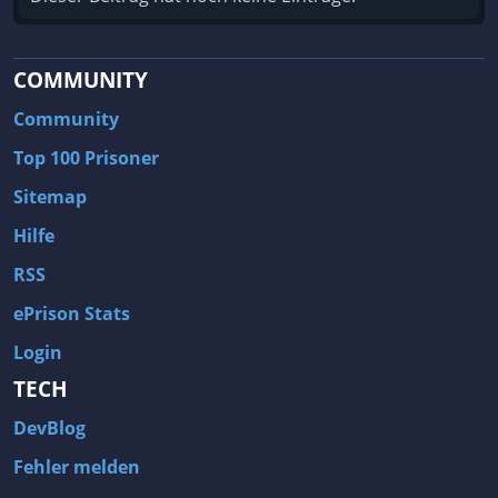
COMMUNITY
Community
Top 100 Prisoner
Sitemap
Hilfe
RSS
ePrison Stats
Login
TECH
DevBlog
Fehler melden