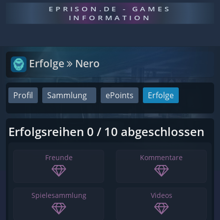
EPRISON.DE - GAMES
INFORMATION
Erfolge
Nero
Profil
Sammlung
ePoints
Erfolge
Erfolgsreihen 0 / 10 abgeschlossen
Freunde
Kommentare
Spielesammlung
Videos