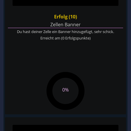
Erfolg (10)
Zellen Banner
Du hast deiner Zelle ein Banner hinzugefügt, sehr schick.
Erreicht am
(0 Erfolgspunkte)
0%