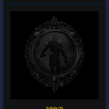
Erfolg (5)