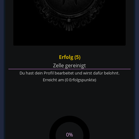
Erfolg (5)
Zelle gereinigt
Du hast dein Profil bearbeitet und wirst dafür belohnt.
Erreicht am
(0 Erfolgspunkte)
0%