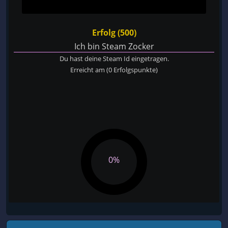
Erfolg (500)
Ich bin Steam Zocker
Du hast deine Steam Id eingetragen.
Erreicht am
(0 Erfolgspunkte)
0%