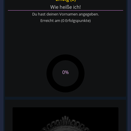
Wie heiße ich!
Du hast deinen Vornamen angegeben.
Erreicht am
(0 Erfolgspunkte)
0%