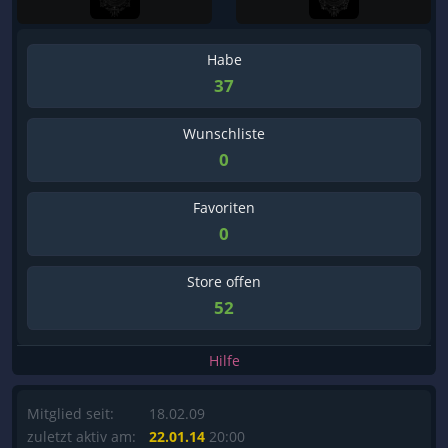
Habe
37
Wunschliste
0
Favoriten
0
Store offen
52
Hilfe
Mitglied seit:
18.02.09
zuletzt aktiv am:
22.01.14
20:00