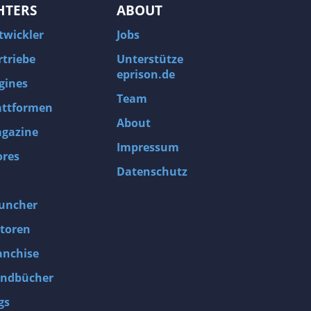
HTERS
ABOUT
twickler
Jobs
rtriebe
Unterstütze
eprison.de
gines
Team
attformen
About
gazine
Impressum
ores
Datenschutz
uncher
toren
anchise
ndbücher
gs