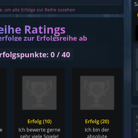
S
he, um alle Erfolge zur Reihe zusehen
eihe Ratings
erfolge zur Erfolgsreihe ab
rfolgspunkte: 0 / 40
M
Erfolg (10)
Erfolg (20)
z
ne
Ich bewerte gerne
Ich bin der
P
sehr viele Spiele!
absolute