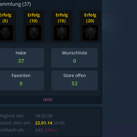
ammlung (37)
Erfolg
Erfolg
Erfolg
Erfolg
(5)
(10)
(15)
(20)
Habe
Wunschliste
37
0
Favoriten
Store offen
0
52
Hilfe
itglied seit:
18.02.09
uletzt aktiv am:
22.01.14
20:00
rofilaufrufe:
243,
Offline