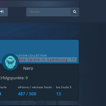
NOTIFICATION COLLECTION
offene Spiele in Sammlung: 15
Nero
Erfolgspunkte:
0
Stufe
ePoints / nächste Stufe
bis Stufe 5
4
487 / 500
13