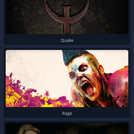
Diablo
Die Siedler
DIRT
Dishonored
Divinity
Doom
Dragon Age
Dungeon Siege
Quake
Elex
Fallout
FarCry
Gothic
Grid
Hellbound
Hitman
Homefront
Just Cause
Kingdom Come: Deliverance
Landwirtschafts-Simulator
Mafia
Metro
Might and Magic
Rage
MotoGP
Need for Speed
ORI
Outcast