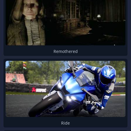
Quake
Rage
Remothered
Ride
Risen
Serious Sam
Sid Meier’s Civilization
Sniper Elite
Sniper Ghost Warrior
SpellForce
Star Control
Syberia
Remothered
The Elder Scrolls
The Witcher
Titan Quest
Tomb Raider
Tour de France
Train Sim World
Tropico
Uncharted
Warcraft
Warhammer 40,000
Wolfenstein
WRC
Ride