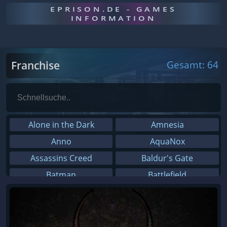
EPRISON.DE - GAMES
INFORMATION
Franchise
Gesamt: 64
Alone in the Dark
Amnesia
Anno
AquaNox
Assassins Creed
Baldur's Gate
Batman
Battlefield
BioShock
Bus Simulator
Call of Duty
Crysis
Dead Space
Der Herr der Ringe