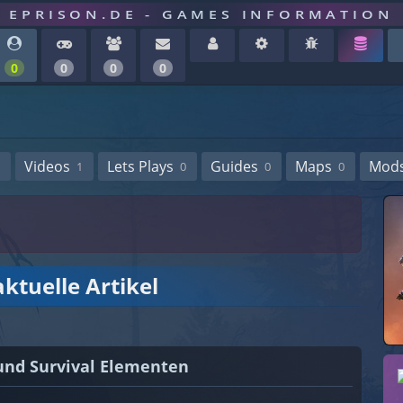
EPRISON.DE - GAMES INFORMATION
0
0
0
0
Videos
Lets Plays
Guides
Maps
Mod
1
0
0
0
ktuelle Artikel
und Survival Elementen