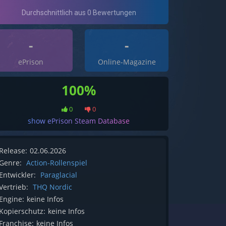
-
-
ePrison
Online-Magazine
100%
0
0
show ePrison Steam Database
Release:
02.06.2026
Genre:
Action-Rollenspiel
Entwickler:
Paraglacial
Vertrieb:
THQ Nordic
Engine:
keine Infos
Kopierschutz:
keine Infos
Franchise:
keine Infos