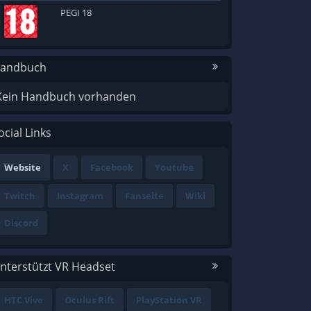
PEGI 18
andbuch
Kein Handbuch vorhanden
ocial Links
Website
X
Facebook
Youtube
Twitch
Instagram
Fanseite
Wiki
Discord
nterstützt VR Headset
HTC Vive
Oculus Rift
PlayStation VR