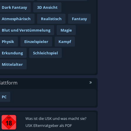
Dark Fantasy
3D Ansicht
Atmosphärisch
Realistisch
Fantasy
Blut und Verstümmelung
Magie
Physik
Einzelspieler
Kampf
Erkundung
Schleichspiel
Mittelalter
lattform
PC
Was ist die USK und was macht sie?
USK Elternratgeber als PDF