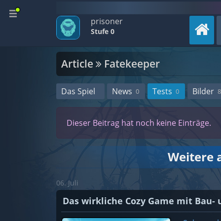
prisoner
Stufe 0
Article
Fatekeeper
Das Spiel
News
Tests
Bilder
0
0
8
Dieser Beitrag hat noch keine Einträge.
Weitere a
06. Juli
Das wirkliche Cozy Game mit Bau- 