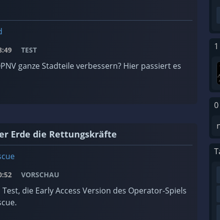
d
1
:49
TEST
PNV ganze Stadteile verbessern? Hier passiert es
0
er Erde die Rettungskräfte
T
scue
:52
VORSCHAU
 Test, die Early Access Version des Operator-Spiels
scue.