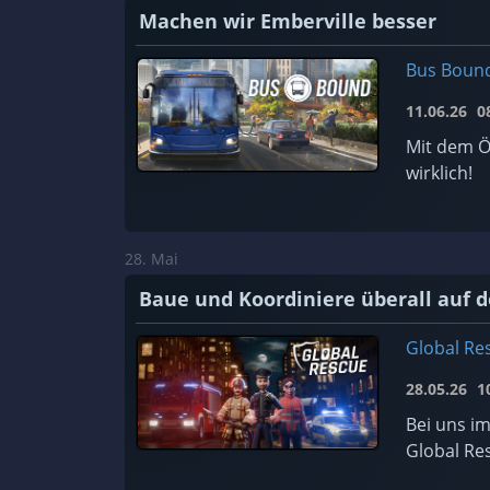
Machen wir Emberville besser
Bus Boun
11.06.26
08
Mit dem Ö
wirklich!
28. Mai
Baue und Koordiniere überall auf d
Global Re
28.05.26
10
Bei uns im
Global Re