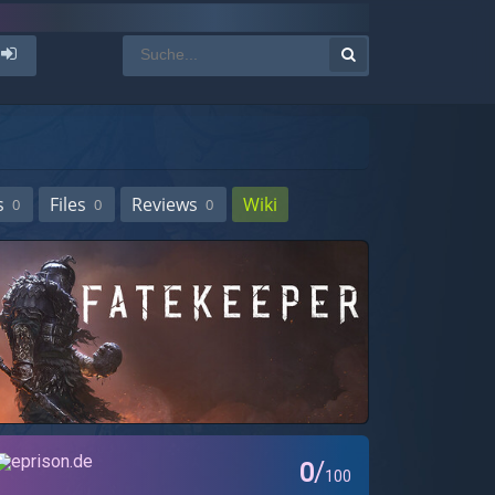
s
Files
Reviews
Wiki
0
0
0