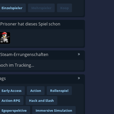
Einzelspieler
Mehrspieler
Koop
 Prisoner hat dieses Spiel schon
 Steam-Errungenschaften
noch im Tracking...
ags
Early Access
Action
Rollenspiel
Action-RPG
Hack and Slash
Egoperspektive
Immersive Simulation