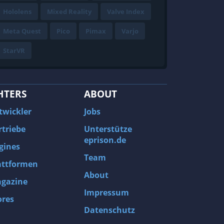
Hololens
Mixed Reality
Valve Index
Meta Quest
Pico
Pimax
Varjo
StarVR
HTERS
ABOUT
twickler
Jobs
rtriebe
Unterstütze
eprison.de
gines
Team
attformen
About
gazine
Impressum
ores
Datenschutz