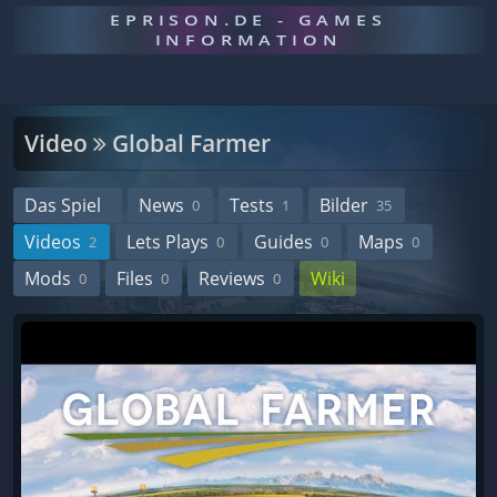
EPRISON.DE - GAMES
INFORMATION
Video
Global Farmer
Das Spiel
News
Tests
Bilder
0
1
35
Videos
Lets Plays
Guides
Maps
2
0
0
0
Mods
Files
Reviews
Wiki
0
0
0