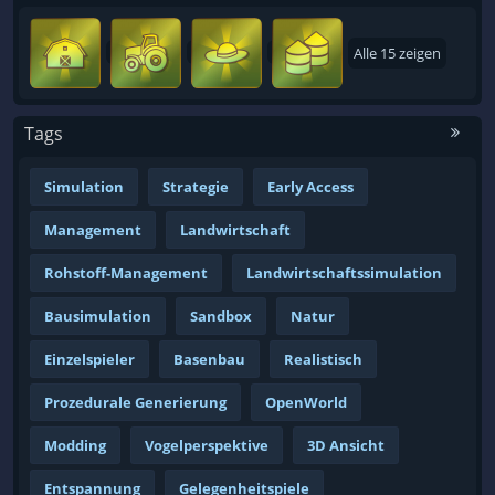
Alle 15 zeigen
Tags
Simulation
Strategie
Early Access
Management
Landwirtschaft
Rohstoff-Management
Landwirtschaftssimulation
Bausimulation
Sandbox
Natur
Einzelspieler
Basenbau
Realistisch
Prozedurale Generierung
OpenWorld
Modding
Vogelperspektive
3D Ansicht
Entspannung
Gelegenheitspiele