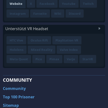
Website
X
Facebook
Youtube
Twitch
Instagram
Fanseite
Wiki
Discord
Unterstützt VR Headset
HTC Vive
Oculus Rift
PlayStation VR
Hololens
Mixed Reality
Valve Index
Meta Quest
Pico
Pimax
Varjo
StarVR
COMMUNITY
Community
Top 100 Prisoner
Sitemap